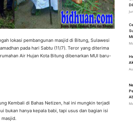
Di
Ju
Ce
Su
Mi
ngah lokasi pembangunan masjid di Bitung, Sulawesi
Ma
amadhan pada hari Sabtu (11/7). Teror yang diterima
rumahan Air Hujan Kota Bitung dibenarkan MUI baru-
He
Ak
Au
Ne
Pe
A
ng Kembali di Bahas Netizen, hal ini mungkin terjadi
Ma
ui bukan hanya kepala babi, tapi usus dan bagian isi
 masjid.