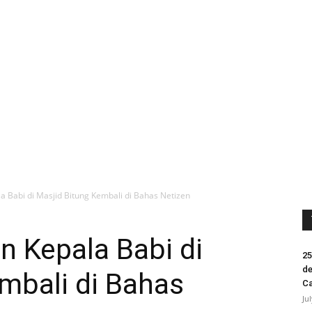
 Babi di Masjid Bitung Kembali di Bahas Netizen
n Kepala Babi di
25
de
mbali di Bahas
Ca
Ju