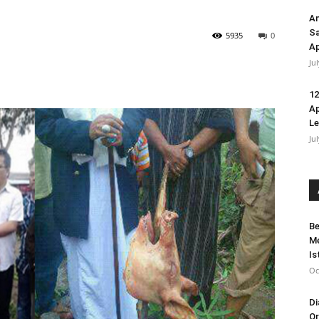
An
Sa
5935
0
Ap
Ju
12
Ap
L
Ju
Be
Me
Is
Oc
Di
Or