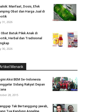
alsik: Manfaat, Dosis, Efek
mping Obat dan Harga Jual di
otik
ly 31, 2026
 Obat Batuk Pilek Anak di
otik, Herbal dan Tradisional
engkap
ly 30, 2026
Artikel Menarik
gini Aksi BEM Se-Indonesia
nggelar Sidang Rakyat Depan
tana
tober 28, 2015
anggap Tak Bertanggung-jawab,
ang Tua Kandung Angeline