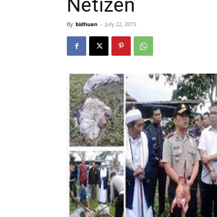
Netizen
By
bidhuan
-
July 22, 2015