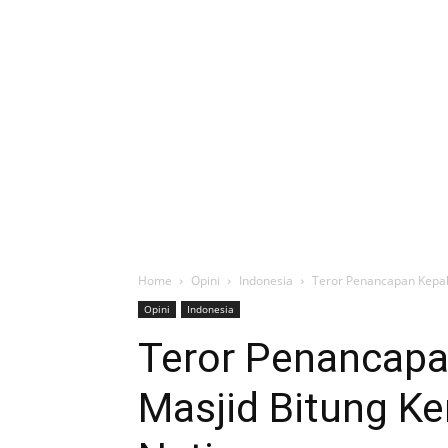
Home
Opini
Indonesia
Teror Penancapan Kepala
Opini
Indonesia
Teror Penancapa
Masjid Bitung Ke