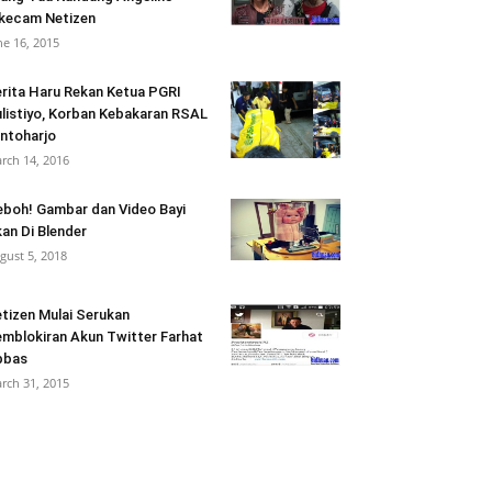
kecam Netizen
ne 16, 2015
rita Haru Rekan Ketua PGRI
listiyo, Korban Kebakaran RSAL
ntoharjo
rch 14, 2016
boh! Gambar dan Video Bayi
an Di Blender
gust 5, 2018
tizen Mulai Serukan
mblokiran Akun Twitter Farhat
bbas
rch 31, 2015