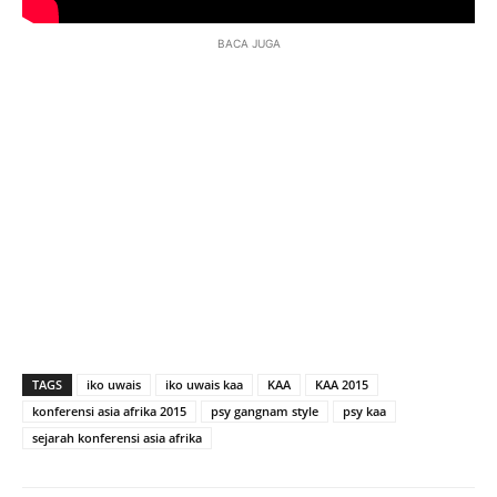
BACA JUGA
TAGS
iko uwais
iko uwais kaa
KAA
KAA 2015
konferensi asia afrika 2015
psy gangnam style
psy kaa
sejarah konferensi asia afrika