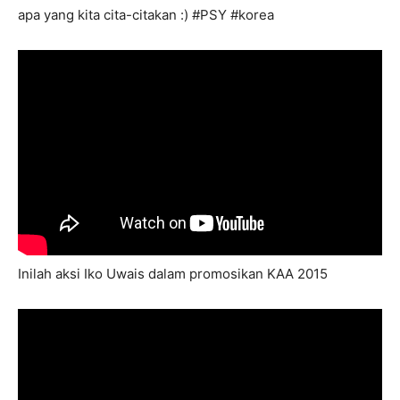
apa yang kita cita-citakan :) #PSY #korea
Inilah aksi Iko Uwais dalam promosikan KAA 2015