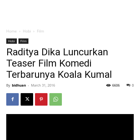
Home
Hobi
Film
Hobi
Film
Raditya Dika Luncurkan
Teaser Film Komedi
Terbarunya Koala Kumal
By
bidhuan
-
March 31, 2016
6606
0