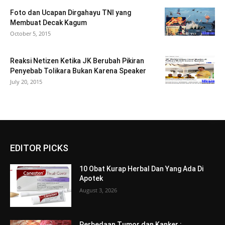
Foto dan Ucapan Dirgahayu TNI yang
Membuat Decak Kagum
October 5, 2015
Reaksi Netizen Ketika JK Berubah Pikiran
Penyebab Tolikara Bukan Karena Speaker
July 20, 2015
EDITOR PICKS
10 Obat Kurap Herbal Dan Yang Ada Di
Apotek
August 3, 2026
Perbedaan Tumor dan Kanker :