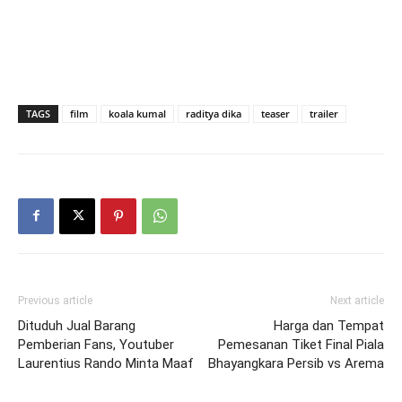
TAGS
film
koala kumal
raditya dika
teaser
trailer
Previous article
Next article
Dituduh Jual Barang
Harga dan Tempat
Pemberian Fans, Youtuber
Pemesanan Tiket Final Piala
Laurentius Rando Minta Maaf
Bhayangkara Persib vs Arema