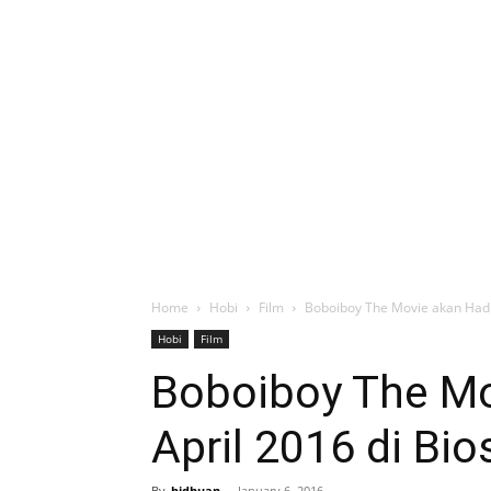
Home
Hobi
Film
Boboiboy The Movie akan Hadir
Hobi
Film
Boboiboy The Mo
April 2016 di Bi
By
bidhuan
-
January 6, 2016