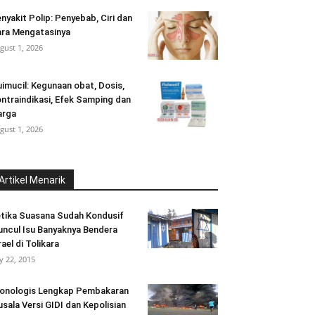
nyakit Polip: Penyebab, Ciri dan
ra Mengatasinya
gust 1, 2026
uimucil: Kegunaan obat, Dosis,
ntraindikasi, Efek Samping dan
arga
gust 1, 2026
Artikel Menarik
tika Suasana Sudah Kondusif
ncul Isu Banyaknya Bendera
rael di Tolikara
ly 22, 2015
onologis Lengkap Pembakaran
sala Versi GIDI dan Kepolisian