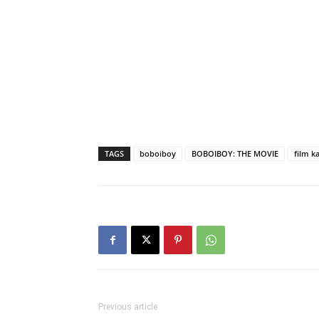
TAGS
boboiboy
BOBOIBOY: THE MOVIE
film k
Previous article