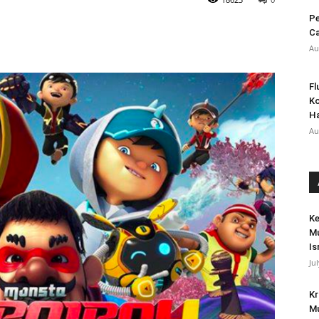
Pe
Ca
Au
Fl
Ko
H
Au
Ke
Mu
Is
Ju
Kr
Mu