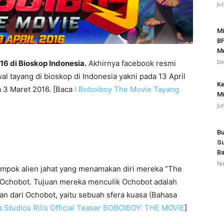
Ju
Mi
BP
Me
De
16 di Bioskop Indonesia.
Akhirnya facebook resmi
 tayang di bioskop di Indonesia yakni pada 13 April
Ke
 3 Maret 2016. [Baca :
Boboiboy The Movie Tayang
Mi
Ju
Bu
Su
Ba
No
lompok alien jahat yang menamakan diri mereka “The
 Ochobot. Tujuan mereka menculik Ochobot adalah
an dari Ochobot, yaitu sebuah sfera kuasa (Bahasa
 Studios Rilis Official Teaser BOBOIBOY: THE MOVIE
]