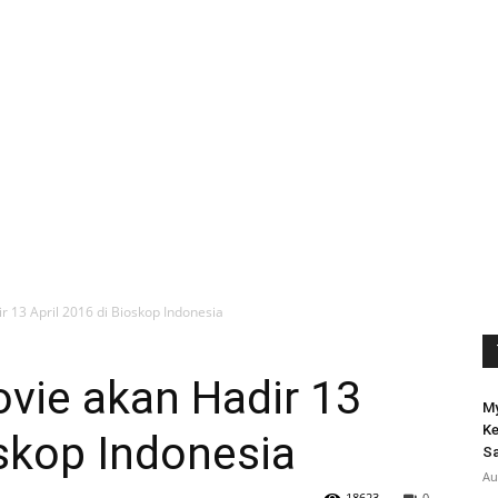
 13 April 2016 di Bioskop Indonesia
vie akan Hadir 13
My
Ke
oskop Indonesia
S
Au
18623
0