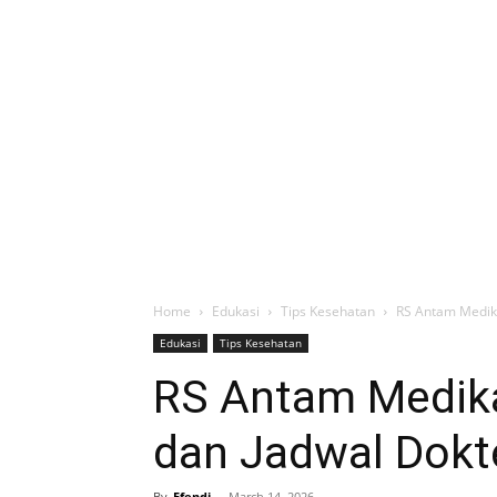
Home
Edukasi
Tips Kesehatan
RS Antam Medika:
Edukasi
Tips Kesehatan
RS Antam Medika:
dan Jadwal Dokt
By
Efendi
-
March 14, 2026