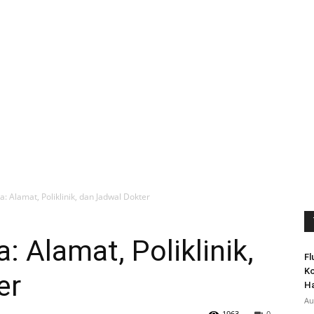
 Alamat, Poliklinik, dan Jadwal Dokter
 Alamat, Poliklinik,
Fl
Ko
er
H
Au
1963
0