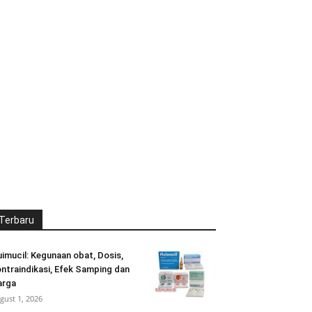
Terbaru
uimucil: Kegunaan obat, Dosis,
ntraindikasi, Efek Samping dan
arga
gust 1, 2026