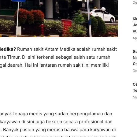
De
Kl
Je
K
Ap
Medika?
Rumah sakit Antam Medika adalah rumah sakit
Go
ta Timur. Di sini terkenal sebagai salah satu rumah
Na
O
ai daerah. Hal ini lantaran rumah sakit ini memiliki
De
Ce
Te
Ma
banyak tenaga medis yang sudah berpengalaman dan
 karyawan di sini juga bekerja secara profesional dan
 Banyak pasien yang merasa bahwa para karyawan di