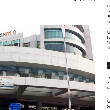
25
de
Ca
Ju
An
Sa
Ap
Ju
Ka
In
Fe
An
Do