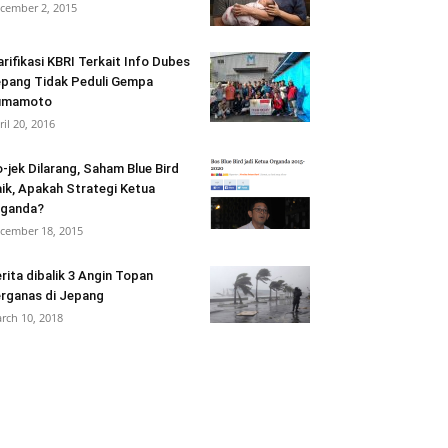
cember 2, 2015
arifikasi KBRI Terkait Info Dubes
pang Tidak Peduli Gempa
umamoto
ril 20, 2016
-jek Dilarang, Saham Blue Bird
ik, Apakah Strategi Ketua
rganda?
cember 18, 2015
rita dibalik 3 Angin Topan
rganas di Jepang
rch 10, 2018