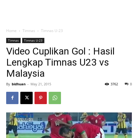
Home
Timnas
Timnas U-23
Timnas
Timnas U-23
Video Cuplikan Gol : Hasil
Lengkap Timnas U23 vs
Malaysia
By
bidhuan
-
May 21, 2015
3762
0