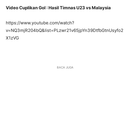
Video Cuplikan Gol : Hasil Timnas U23 vs Malaysia
https://www.youtube.com/watch?
v=NQ3mjR204bQ&list=PLzwr21v65jpYn39DtfbGtnUsyfo2
X1zVG
BACA JUGA