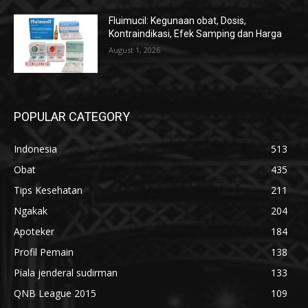
Fluimucil: Kegunaan obat, Dosis,
Kontraindikasi, Efek Samping dan Harga
August 1, 2026
POPULAR CATEGORY
Indonesia
513
Obat
435
Tips Kesehatan
211
Ngakak
204
Apoteker
184
Profil Pemain
138
Piala jenderal sudirman
133
QNB League 2015
109