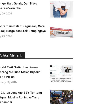
ngertian, Gejala, Dan Biaya
erasi Varikokel
ly 29, 2026
nterpain Salep: Kegunaan, Cara
kai, Harga dan Efek Sampingnya
ly 29, 2026
Artikel Menarik
rah! Twit Satir Joko Anwar
ntang MeTube Malah Dijadiin
rita Pujian
nuary 30, 2016
i Ciutan Lengkap SBY Tentang
igran Muslim Rohingya Yang
erdampar