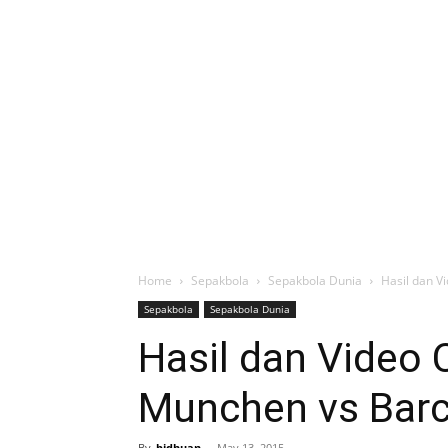
Home
Sepakbola
Sepakbola Dunia
Hasil dan V
Sepakbola
Sepakbola Dunia
Hasil dan Video 
Munchen vs Bar
By
bidhuan
-
May 13, 2015