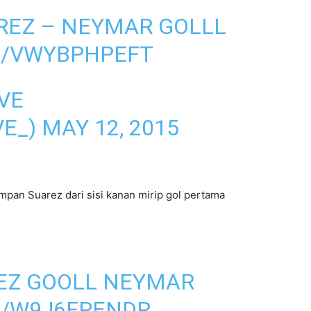
REZ – NEYMAR GOLLL
M/VWYBPHPEFT
VE
VE_)
MAY 12, 2015
pan Suarez dari sisi kanan mirip gol pertama
EZ GOOLL NEYMAR
M/W9J6FPENDR