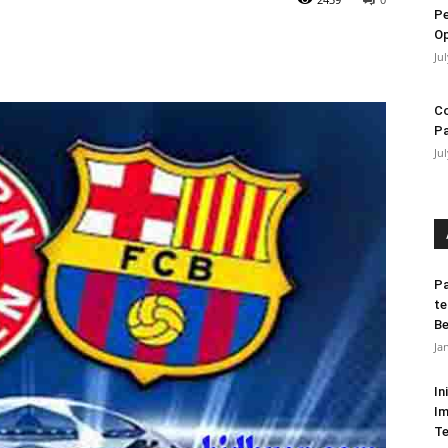
Pe
Op
Ju
Co
Pa
Ju
Pa
te
Be
Ja
In
Im
T