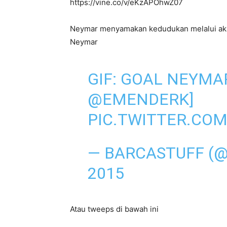
https://vine.co/v/eKzAPOhwZ07
Neymar menyamakan kedudukan melalui aksi
Neymar
GIF: GOAL NEYMAR
@EMENDERK
]
PIC.TWITTER.CO
— BARCASTUFF (
2015
Atau tweeps di bawah ini