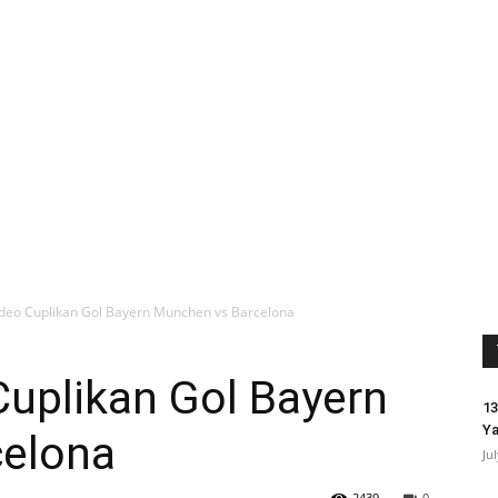
ideo Cuplikan Gol Bayern Munchen vs Barcelona
Cuplikan Gol Bayern
13
Ya
celona
Ju
2439
0