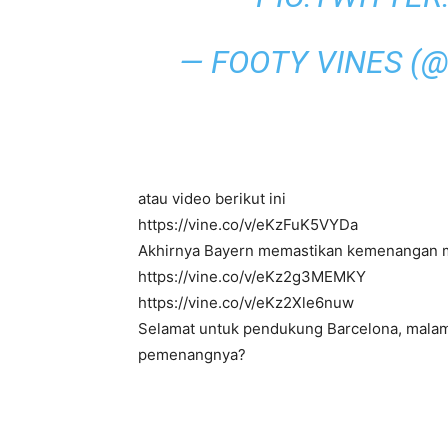
— FOOTY VINES (
atau video berikut ini
https://vine.co/v/eKzFuK5VYDa
Akhirnya Bayern memastikan kemenangan m
https://vine.co/v/eKz2g3MEMKY
https://vine.co/v/eKz2Xle6nuw
Selamat untuk pendukung Barcelona, malam
pemenangnya?