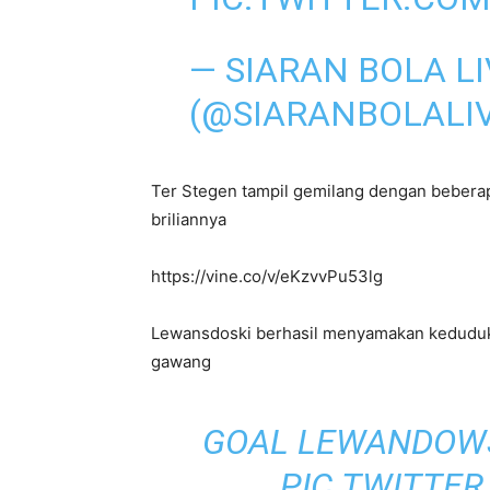
— SIARAN BOLA LI
(@SIARANBOLALI
Ter Stegen tampil gemilang dengan beberap
briliannya
https://vine.co/v/eKzvvPu53lg
Lewansdoski berhasil menyamakan keduduka
gawang
GOAL LEWANDOWSK
PIC.TWITTE