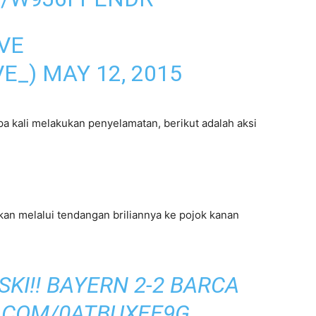
VE
VE_)
MAY 12, 2015
a kali melakukan penyelamatan, berikut adalah aksi
n melalui tendangan briliannya ke pojok kanan
I!! BAYERN 2-2 BARCA
R.COM/0ATBUXEE9G