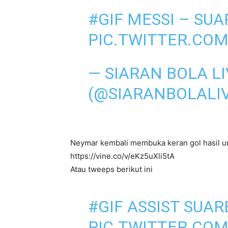
#GIF
MESSI – SUA
PIC.TWITTER.CO
— SIARAN BOLA LI
(@SIARANBOLALI
Neymar kembali membuka keran gol hasil um
https://vine.co/v/eKz5uXli5tA
Atau tweeps berikut ini
#GIF
ASSIST SUAR
PIC.TWITTER.CO