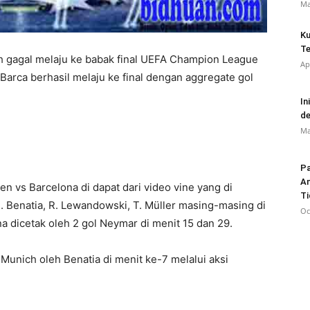
Ma
Ku
Te
h gagal melaju ke babak final UEFA Champion League
Ap
Barca berhasil melaju ke final dengan aggregate gol
In
de
Ma
Pa
An
n vs Barcelona di dapat dari video vine yang di
Ti
M. Benatia, R. Lewandowski, T. Müller masing-masing di
Oc
a dicetak oleh 2 gol Neymar di menit 15 dan 29.
Munich oleh Benatia di menit ke-7 melalui aksi