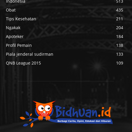
Indonesia
513
Obat
435
Tips Kesehatan
211
Ngakak
204
Apoteker
184
Profil Pemain
138
Piala jenderal sudirman
133
QNB League 2015
109