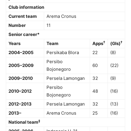
Club information
Current team
Arema Cronus
Number
11
Senior career*
†
†
Years
Team
Apps
(Gls)
2004–2005
Persikaba Blora
22
(8)
Persibo
2005–2009
60
(22)
Bojonegoro
2009–2010
Persela Lamongan
32
(9)
Persibo
2010–2012
48
(16)
Bojonegoro
2012–2013
Persela Lamongan
32
(13)
2013–
Arema Cronus
25
(16)
‡
National team