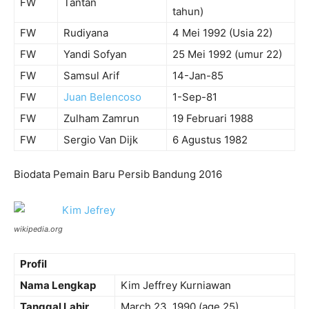
FW
Tantan
tahun)
FW
Rudiyana
4 Mei 1992 (Usia 22)
FW
Yandi Sofyan
25 Mei 1992 (umur 22)
FW
Samsul Arif
14-Jan-85
FW
Juan Belencoso
1-Sep-81
FW
Zulham Zamrun
19 Februari 1988
FW
Sergio Van Dijk
6 Agustus 1982
Biodata Pemain Baru Persib Bandung 2016
wikipedia.org
Profil
Nama Lengkap
Kim Jeffrey Kurniawan
Tanggal Lahir
March 23, 1990
(age 25)