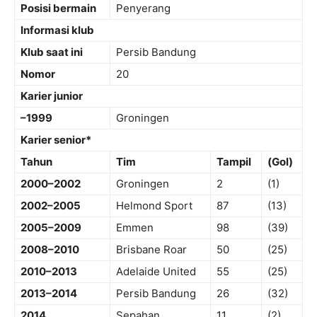
Posisi bermain
Penyerang
Informasi klub
Klub saat ini
Persib Bandung
Nomor
20
Karier junior
–1999
Groningen
Karier senior*
Tahun
Tim
Tampil
(Gol)
2000–2002
Groningen
2
(1)
2002–2005
Helmond Sport
87
(13)
2005–2009
Emmen
98
(39)
2008–2010
Brisbane Roar
50
(25)
2010–2013
Adelaide United
55
(25)
2013–2014
Persib Bandung
26
(32)
2014
Sepahan
11
(2)