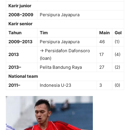
Karir junior
2008–2009
Persipura Jayapura
Karir senior
Tahun
Tim
Main
Gol
2009–2013
Persipura Jayapura
46
(1)
→ Persidafon Dafonsoro
2013
17
(4)
(loan)
2013–
Pelita Bandung Raya
27
(2)
National team
2011–
Indonesia U-23
3
(0)