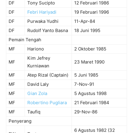
DF
Tony Sucipto
12 Februari 1986
DF
Febri Hariyadi
19 Februari 1996
DF
Purwaka Yudhi
11-Apr-84
DF
Rudolf Yanto Basna
18 Juni 1995
Pemain Tengah
MF
Hariono
2 Oktober 1985
Kim Jefrey
MF
23 Maret 1990
Kurniawan
MF
Atep Rizal (Captain)
5 Juni 1985
MF
David Laly
7-Nov-91
MF
Gian Zola
5 Agustus 1998
MF
Robertino Pugliara
21 Februari 1984
MF
Taufiq
29-Nov-86
Penyerang
6 Agustus 1982 (32