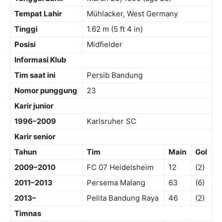
Tempat Lahir
Mühlacker, West Germany
Tinggi
1.62 m (5 ft 4 in)
Posisi
Midfielder
Informasi Klub
Tim saat ini
Persib Bandung
Nomor punggung
23
Karir junior
1996–2009
Karlsruher SC
Karir senior
Tahun
Tim
Main
Gol
2009–2010
FC 07 Heidelsheim
12
(2)
2011–2013
Persema Malang
63
(6)
2013–
Pelita Bandung Raya
46
(2)
Timnas