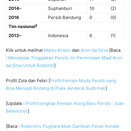
2014–
Suphanburi
10
(2)
2016
Persib Bandung
0
(0)
‡
Tim nasional
2013–
Indonesia
6
(1)
Klik untuk melihat
Marko Krasic
dan
Aron da Silva
[Baca
:
Mendadak Tinggalkan Persib, Ini Permintaan Maaf Aron
da Silva Untuk Bobotoh
]
Profil Zola dan Febri [
Profil Pemain Muda Persib yang
Bisa Menjadi Bintang di Piala Jenderal Sudirman
]
[Update :
Profil Lengkap Pemain Asing Baru Persib : Juan
Belencoso
]
[Baca :
Robertino Pugliara Akan Gantikan Peran Konate