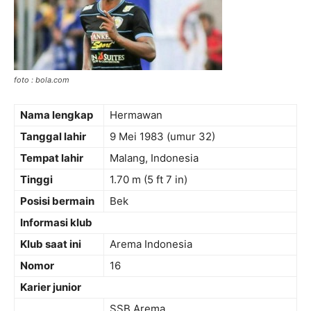
foto : bola.com
Nama lengkap
Hermawan
Tanggal lahir
9 Mei 1983
(umur 32)
Tempat lahir
Malang, Indonesia
Tinggi
1.70 m (5 ft 7 in)
Posisi bermain
Bek
Informasi klub
Klub saat ini
Arema Indonesia
Nomor
16
Karier junior
SSB Arema