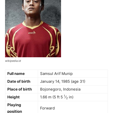
wikipedia.id
Full name
Samsul Arif Munip
Date of birth
January 14, 1985
(age 31)
Place of birth
Bojonegoro, Indonesia
1
Height
1.66 m (5 ft
5
⁄
in)
2
Playing
Forward
position