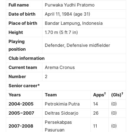
Full name
Purwaka Yudhi Pratomo
Date of birth
April 11, 1984
(age 31)
Place of birth
Bandar Lampung, Indonesia
Height
1.70 m (5 ft 7 in)
Playing
Defender, Defensive midfielder
position
Club information
Current team
Arema Cronus
Number
2
Senior career*
†
†
Years
Team
Apps
(Gls)
2004-2005
Petrokimia Putra
14
(0)
2005−2007
Deltras Sidoarjo
26
(0)
Persekabpas
2007-2008
11
(0)
Pasuruan