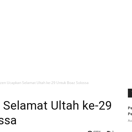
izen Ucapkan Selamat Ultah ke-29 Untuk Boaz Solossa
 Selamat Ultah ke-29
Pe
Pe
ssa
Au
6904
0