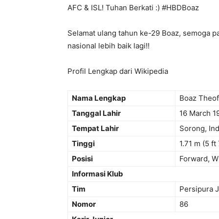
AFC & ISL! Tuhan Berkati :) #HBDBoaz
Selamat ulang tahun ke-29 Boaz, semoga pa
nasional lebih baik lagi!!
Profil Lengkap dari Wikipedia
Nama Lengkap
Boaz Theof
Tanggal Lahir
16 March 
Tempat Lahir
Sorong, In
Tinggi
1.71 m (5 ft
Posisi
Forward, W
Informasi Klub
Tim
Persipura 
Nomor
86