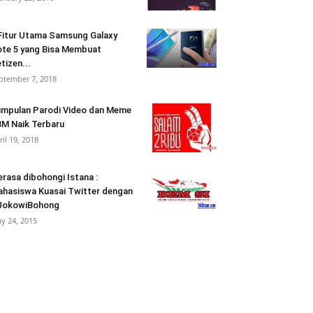
Fitur Utama Samsung Galaxy
te 5 yang Bisa Membuat
tizen...
ptember 7, 2018
mpulan Parodi Video dan Meme
M Naik Terbaru
ril 19, 2018
rasa dibohongi Istana :
hasiswa Kuasai Twitter dengan
JokowiBohong
y 24, 2015