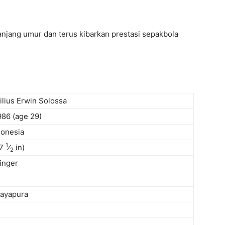
njang umur dan terus kibarkan prestasi sepakbola
ilius Erwin Solossa
1986
(age 29)
donesia
1
7
⁄
in)
2
inger
Jayapura