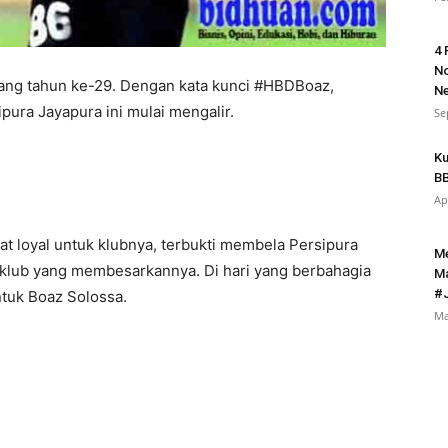
4 
No
ulang tahun ke-29. Dengan kata kunci #HBDBoaz,
Ne
pura Jayapura ini mulai mengalir.
Se
Ku
BB
Ap
 loyal untuk klubnya, terbukti membela Persipura
Me
i klub yang membesarkannya. Di hari yang berbahagia
Ma
#
ntuk Boaz Solossa.
Ma