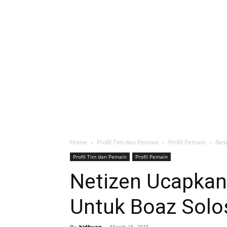
Home
Profil Tim dan Pemain
Profil Pemain
Net
Profil Tim dan Pemain
Profil Pemain
Netizen Ucapkan
Untuk Boaz Solo
By
bidhuan
-
March 16, 2015