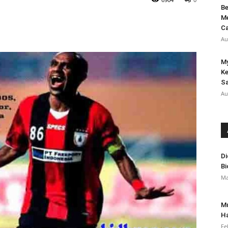
Be
Me
Ca
Au
My
Ke
S
Au
Di
Bi
Ma
Mu
Ha
Fe