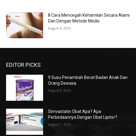
8 Cara Mencegah Kehamilan Secara Alami
Dan Dengan Metode Medis
August 6, 2026
EDITOR PICKS
9 Susu Penambah Berat Badan Anak Dan
Orang Dewasa
August 8, 2026
Simvastatin Obat Apa? Apa
Perbedaannya Dengan Obat Lipitor?
August 7, 2026