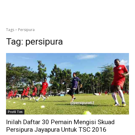
Tags
Persipura
Tag:
persipura
Profil Tim
Inilah Daftar 30 Pemain Mengisi Skuad
Persipura Jayapura Untuk TSC 2016