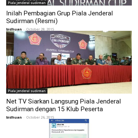
Piala jenderal sudirman
Inilah Pembagian Grup Piala Jenderal
Sudirman (Resmi)
bidhuan
-
October 28, 2015
Piala jenderal sudirman
Net TV Siarkan Langsung Piala Jenderal
Sudirman dengan 15 Klub Peserta
bidhuan
-
October 26, 2015