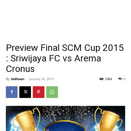
Preview Final SCM Cup 2015
: Sriwijaya FC vs Arema
Cronus
By
bidhuan
-
January 26, 2015
2964
0