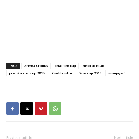
TAGS
Arema Cronus
final scm cup
head to head
prediksi scm cup 2015
Prediksi skor
Scm cup 2015
sriwijaya fc
Previous article
Next article