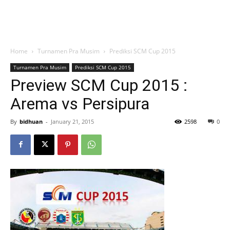
Home
Turnamen Pra Musim
Prediksi SCM Cup 2015
Turnamen Pra Musim
Prediksi SCM Cup 2015
Preview SCM Cup 2015 :
Arema vs Persipura
By
bidhuan
-
January 21, 2015
2598
0