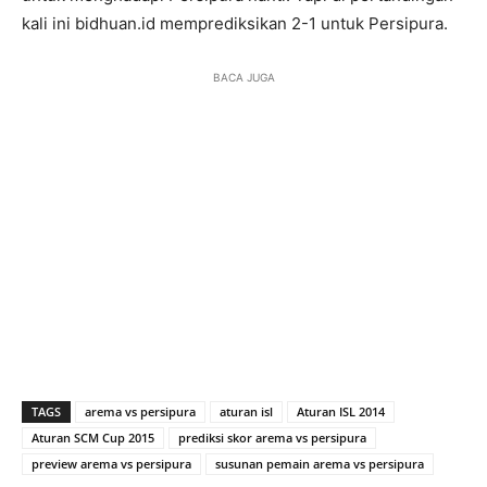
kali ini bidhuan.id memprediksikan 2-1 untuk Persipura.
BACA JUGA
TAGS
arema vs persipura
aturan isl
Aturan ISL 2014
Aturan SCM Cup 2015
prediksi skor arema vs persipura
preview arema vs persipura
susunan pemain arema vs persipura