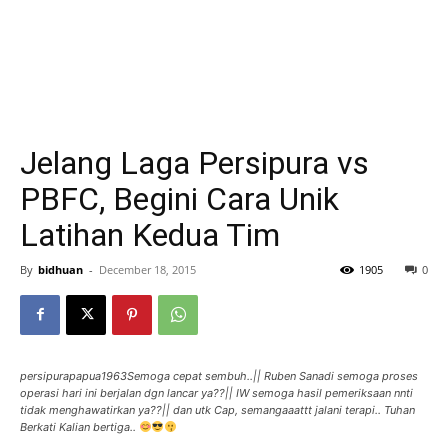
Jelang Laga Persipura vs
PBFC, Begini Cara Unik
Latihan Kedua Tim
By
bidhuan
-
December 18, 2015
1905
0
persipurapapua1963Semoga cepat sembuh..|| Ruben Sanadi semoga proses
operasi hari ini berjalan dgn lancar ya??|| IW semoga hasil pemeriksaan nnti
tidak menghawatirkan ya??|| dan utk Cap, semangaaattt jalani terapi.. Tuhan
Berkati Kalian bertiga..