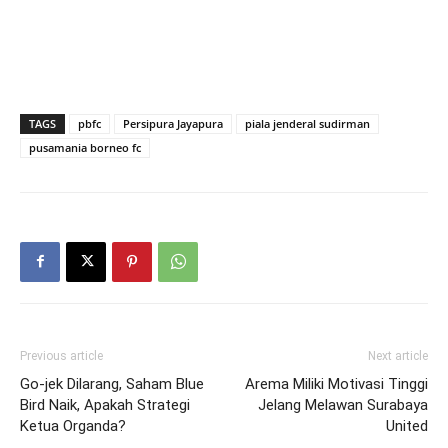
TAGS
pbfc
Persipura Jayapura
piala jenderal sudirman
pusamania borneo fc
Previous article
Next article
Go-jek Dilarang, Saham Blue
Arema Miliki Motivasi Tinggi
Bird Naik, Apakah Strategi
Jelang Melawan Surabaya
Ketua Organda?
United