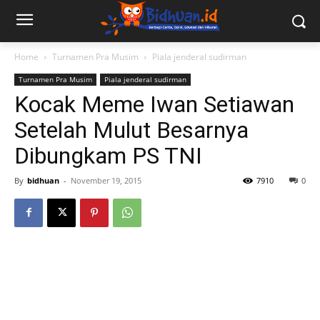
Home
Turnamen Pra Musim
Piala jenderal sudirman
Turnamen Pra Musim
Piala jenderal sudirman
Kocak Meme Iwan Setiawan
Setelah Mulut Besarnya
Dibungkam PS TNI
By
bidhuan
-
November 19, 2015
7910
0