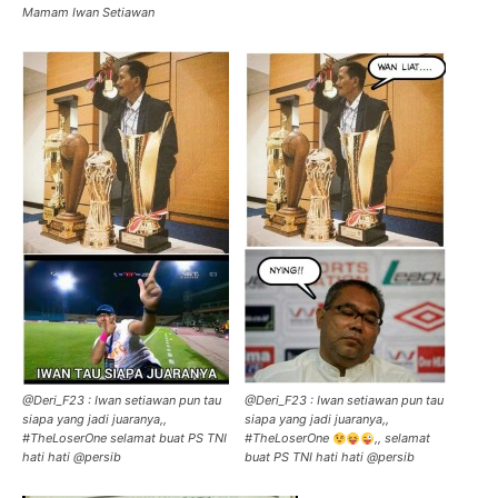
Mamam Iwan Setiawan
@Deri_F23 : Iwan setiawan pun tau
@Deri_F23 : Iwan setiawan pun tau
siapa yang jadi juaranya,,
siapa yang jadi juaranya,,
#TheLoserOne selamat buat PS TNI
#TheLoserOne
,, selamat
hati hati @persib
buat PS TNI hati hati @persib