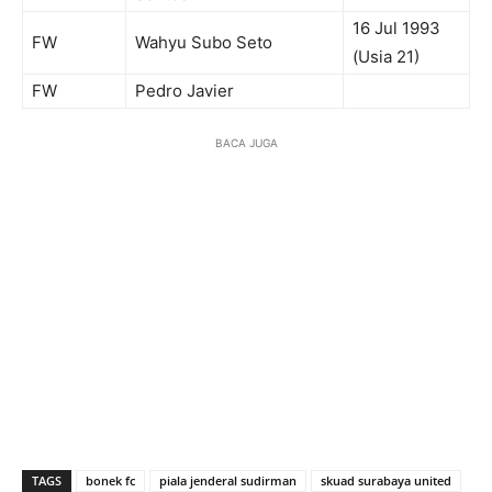
16 Jul 1993
FW
Wahyu Subo Seto
(Usia 21)
FW
Pedro Javier
BACA JUGA
TAGS
bonek fc
piala jenderal sudirman
skuad surabaya united