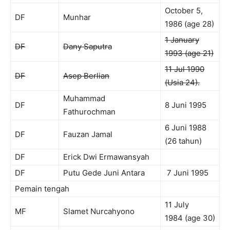
October 5,
DF
Munhar
1986 (age 28)
1 January
DF
Dany Saputra
1993 (age 21)
11 Jul 1990
DF
Asep Berlian
(Usia 24).
Muhammad
DF
8 Juni 1995
Fathurochman
6 Juni 1988
DF
Fauzan Jamal
(26 tahun)
DF
Erick Dwi Ermawansyah
DF
Putu Gede Juni Antara
7 Juni 1995
Pemain tengah
11 July
MF
Slamet Nurcahyono
1984 (age 30)