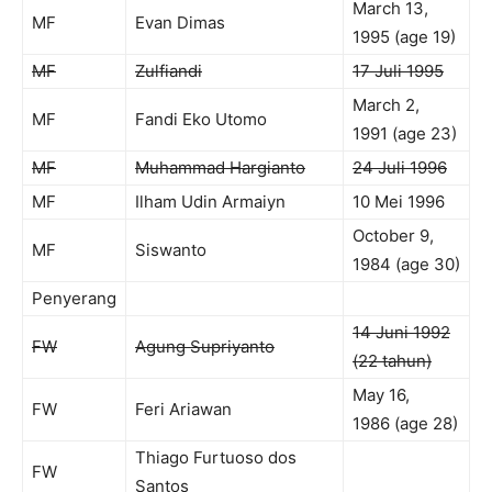
March 13,
MF
Evan Dimas
1995 (age 19)
MF
Zulfiandi
17 Juli 1995
March 2,
MF
Fandi Eko Utomo
1991 (age 23)
MF
Muhammad Hargianto
24 Juli 1996
MF
Ilham Udin Armaiyn
10 Mei 1996
October 9,
MF
Siswanto
1984 (age 30)
Penyerang
14 Juni 1992
FW
Agung Supriyanto
(22 tahun)
May 16,
FW
Feri Ariawan
1986 (age 28)
Thiago Furtuoso dos
FW
Santos