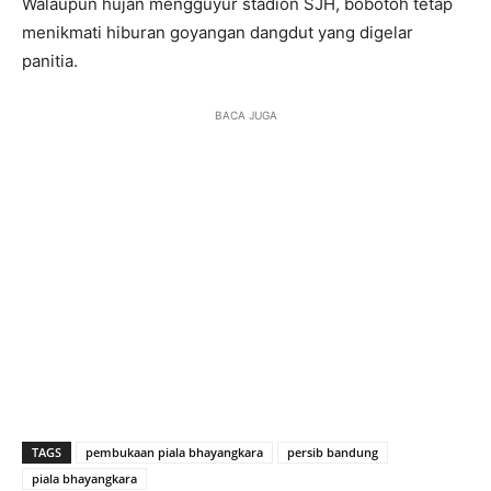
Walaupun hujan mengguyur stadion SJH, bobotoh tetap
menikmati hiburan goyangan dangdut yang digelar
panitia.
BACA JUGA
TAGS
pembukaan piala bhayangkara
persib bandung
piala bhayangkara