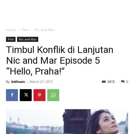
Home
Film
Nic and Mar
Film
Nic and Mar
Timbul Konflik di Lanjutan
Nic and Mar Episode 5
“Hello, Praha!”
By
bidhuan
-
March 27, 2015
3415
0