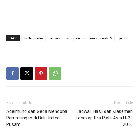
TAGS
hello praha
nic and mar
nic and mar episode 5
praha
Previous article
Next article
Adelmund dan Geda Mencoba
Jadwal, Hasil dan Klasemen
Peruntungan di Bali United
Lengkap Pra Piala Asia U-23
Pusam
2016