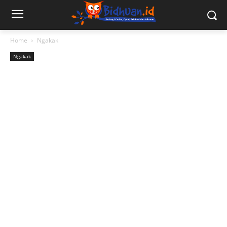
Home
Ngakak
Ngakak