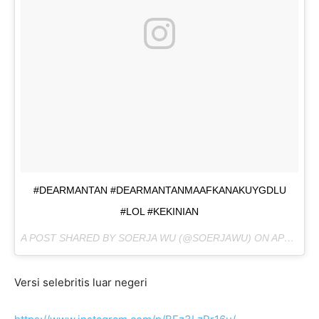
#DEARMANTAN #DEARMANTANMAAFKANAKUYGDLU
#LOL #KEKINIAN
A POST SHARED BY SOERJA WU (@SOERJAWU) ON
APR 27, 2016 AT 9:58PM PDT
Versi selebritis luar negeri