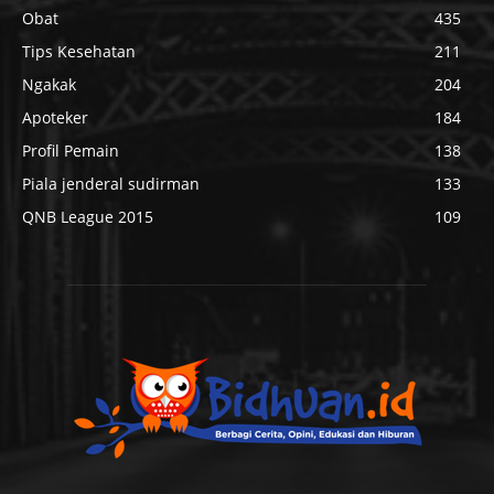
Obat
435
Tips Kesehatan
211
Ngakak
204
Apoteker
184
Profil Pemain
138
Piala jenderal sudirman
133
QNB League 2015
109