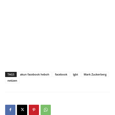
TAGS
akun facebook heboh
facebook
lgbt
Mark Zuckerberg
netizen