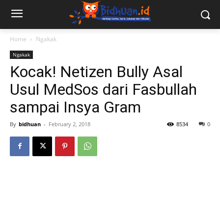
Home
Ngakak
Ngakak
Kocak! Netizen Bully Asal
Usul MedSos dari Fasbullah
sampai Insya Gram
By
bidhuan
-
February 2, 2018
8534
0