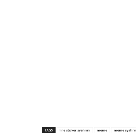
TAGS
line sticker syahrini
meme
meme syahrin