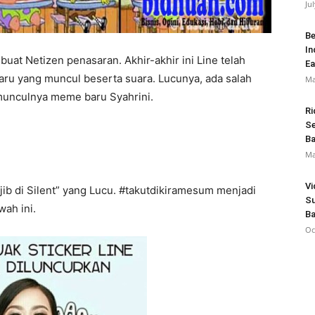
Ju
Be
In
uat Netizen penasaran. Akhir-akhir ini Line telah
Ea
baru yang muncul beserta suara. Lucunya, ada salah
Ma
munculnya meme baru Syahrini.
Ri
Se
B
Ma
Vi
b di Silent” yang Lucu. #takutdikiramesum menjadi
S
wah ini.
Ba
Oc