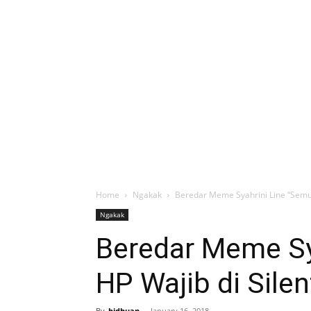
Home
Ngakak
Beredar Meme Syahrini Line “Semua
Ngakak
Beredar Meme Sy
HP Wajib di Sile
By
bidhuan
-
January 16, 2018