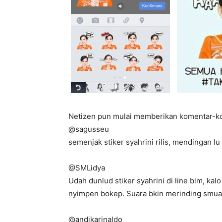
Netizen pun mulai memberikan komentar-ko
@sagusseu
semenjak stiker syahrini rilis, mendingan l
@SMLidya
Udah dunlud stiker syahrini di line blm, kalo
nyimpen bokep. Suara bkin merinding smua
@andikarinaldo