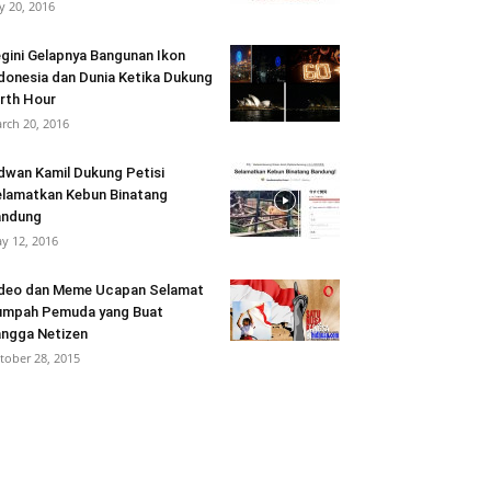
ly 20, 2016
gini Gelapnya Bangunan Ikon
donesia dan Dunia Ketika Dukung
rth Hour
rch 20, 2016
dwan Kamil Dukung Petisi
lamatkan Kebun Binatang
andung
y 12, 2016
deo dan Meme Ucapan Selamat
umpah Pemuda yang Buat
ngga Netizen
tober 28, 2015