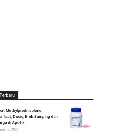
Terbaru
at Methylprednisolone:
nfaat, Dosis, Efek Samping dan
rga di Apotik
gust 6, 2026