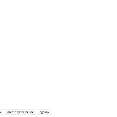
i
meme syahrini line
ngakak