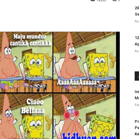
20
Se
Au
12
A
Au
In
Ma
Fe
Pr
Pe
Ke