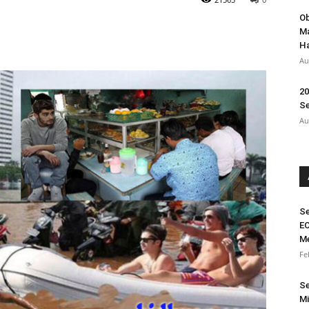
Ob
Ma
Ha
Au
20
Se
Au
Se
EC
M
Fe
Se
Mi