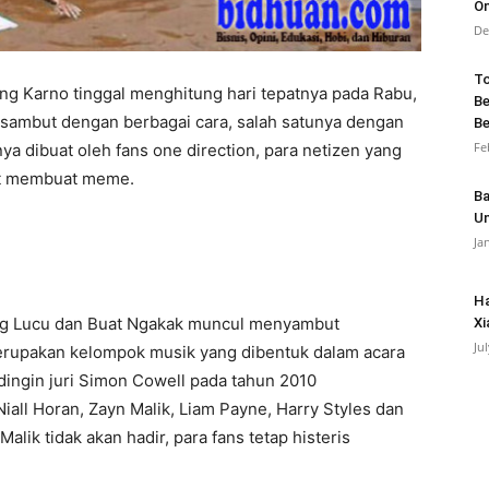
On
De
To
ng Karno tinggal menghitung hari tepatnya pada Rabu,
Be
disambut dengan berbagai cara, salah satunya dengan
Be
Fe
 dibuat oleh fans one direction, para netizen yang
ut membuat meme.
Ba
Un
Ja
Ha
ng Lucu dan Buat Ngakak muncul menyambut
Xi
Ju
rupakan kelompok musik yang dibentuk dalam acara
dingin juri Simon Cowell pada tahun 2010
Niall Horan, Zayn Malik, Liam Payne, Harry Styles dan
alik tidak akan hadir, para fans tetap histeris