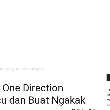
baru yang Lucu dan Buat Ngakak
One Direction
8 
Se
cu dan Buat Ngakak
M
Au
21565
0