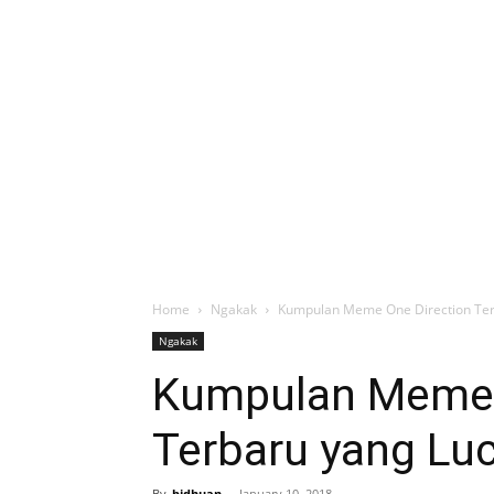
Home
Ngakak
Kumpulan Meme One Direction Ter
Ngakak
Kumpulan Meme 
Terbaru yang Lu
By
bidhuan
-
January 10, 2018