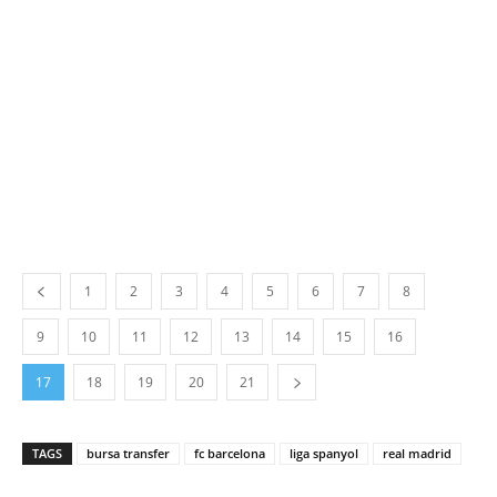
1
2
3
4
5
6
7
8
9
10
11
12
13
14
15
16
17
18
19
20
21
TAGS
bursa transfer
fc barcelona
liga spanyol
real madrid