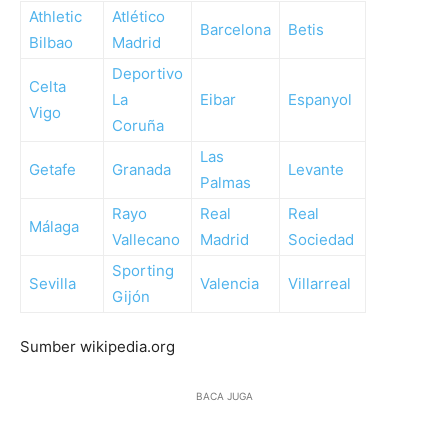
Athletic
Atlético
Barcelona
Betis
Bilbao
Madrid
Deportivo
Celta
La
Eibar
Espanyol
Vigo
Coruña
Las
Getafe
Granada
Levante
Palmas
Rayo
Real
Real
Málaga
Vallecano
Madrid
Sociedad
Sporting
Sevilla
Valencia
Villarreal
Gijón
Sumber wikipedia.org
BACA JUGA