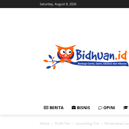
Saturday, August 8, 2026
BERITA
BISNIS
OPINI
Home
Profil Tim
Launching Tim
Kemeriahan La