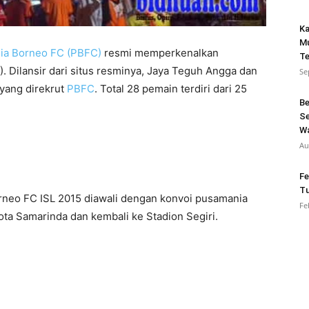
Ka
Mu
ia Borneo FC (PBFC)
resmi memperkenalkan
Te
). Dilansir dari situs resminya, Jaya Teguh Angga dan
Se
 yang direkrut
PBFC
. Total 28 pemain terdiri dari 25
Be
Se
W
Au
Fe
Tu
neo FC ISL 2015 diawali dengan konvoi pusamania
Fe
ota Samarinda dan kembali ke Stadion Segiri.