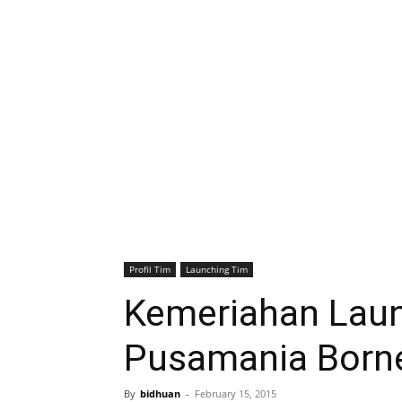
Profil Tim
Launching Tim
Kemeriahan Lau
Pusamania Borne
By
bidhuan
-
February 15, 2015