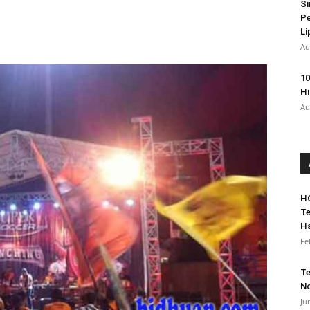
Si
Pe
Li
Au
10
Hi
Au
HO
Te
Ha
Fe
Te
No
Ju