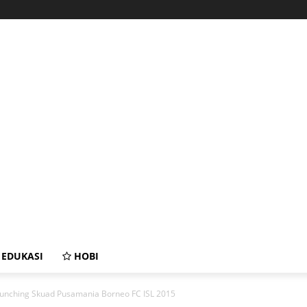
EDUKASI
HOBI
unching Skuad Pusamania Borneo FC ISL 2015