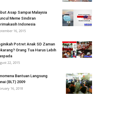
but Asap Sampai Malaysia
ncul Meme Sindiran
rimakasih Indonesia
ptember 16, 2015
ginikah Potret Anak SD Zaman
karang? Orang Tua Harus Lebih
aspada
gust 22, 2015
nomena Bantuan Langsung
nai (BLT) 2009
bruary 16, 2018