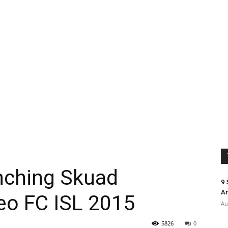
nching Skuad
9 
An
o FC ISL 2015
Au
5826
0