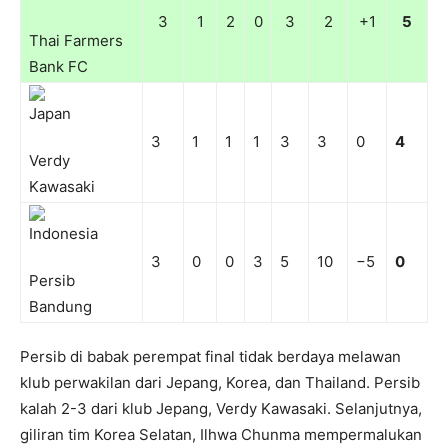
3
1
2
0
3
2
+1
5
Thai Farmers
Bank FC
3
1
1
1
3
3
0
4
Verdy
Kawasaki
3
0
0
3
5
10
−5
0
Persib
Bandung
Persib di babak perempat final tidak berdaya melawan
klub perwakilan dari Jepang, Korea, dan Thailand. Persib
kalah 2-3 dari klub Jepang, Verdy Kawasaki. Selanjutnya,
giliran tim Korea Selatan, Ilhwa Chunma mempermalukan