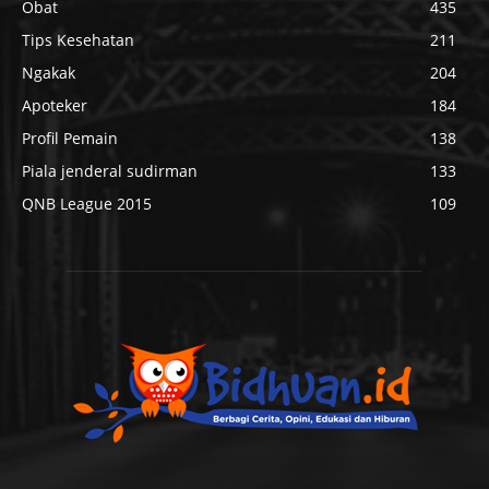
Obat
435
Tips Kesehatan
211
Ngakak
204
Apoteker
184
Profil Pemain
138
Piala jenderal sudirman
133
QNB League 2015
109