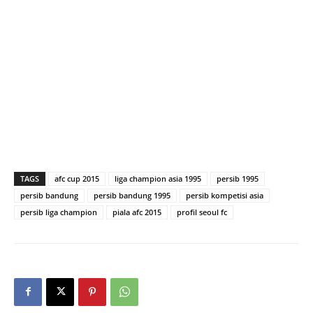
TAGS
afc cup 2015
liga champion asia 1995
persib 1995
persib bandung
persib bandung 1995
persib kompetisi asia
persib liga champion
piala afc 2015
profil seoul fc