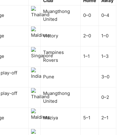
Club
Home
Away
Muangthong
ge
0–0
0–4
United
ge
Victory
2–0
1–0
Tampines
ge
1–1
1–3
Rovers
 play-off
Pune
3–0
 play-off
Muangthong
0–2
United
ge
Maziya
5–1
2–1