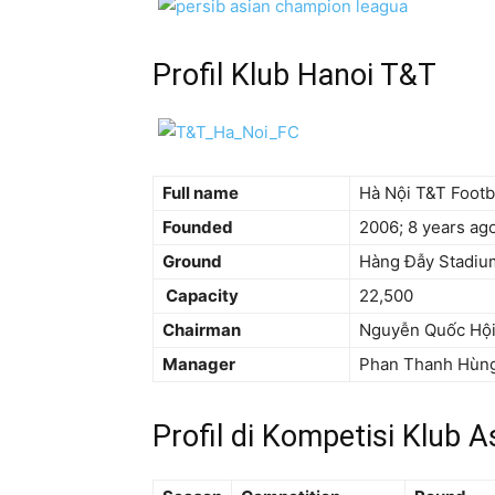
Profil Klub Hanoi T&T
Full name
Hà Nội T&T Footb
Founded
2006
; 8 years ag
Ground
Hàng Đẫy Stadiu
Capacity
22,500
Chairman
Nguyễn Quốc Hộ
Manager
Phan Thanh Hùn
Profil di Kompetisi Klub A