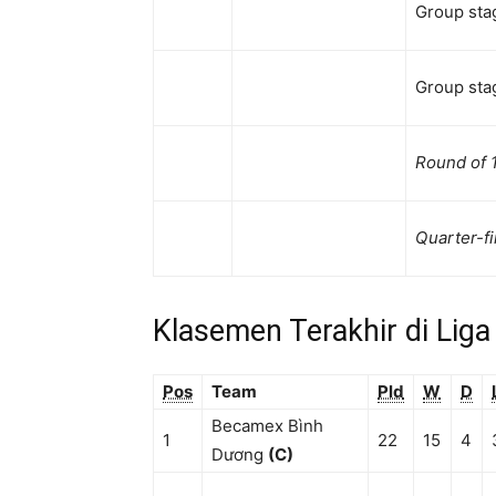
Group sta
Group sta
Round of 
Quarter-fi
Klasemen Terakhir di Lig
Pos
Team
Pld
W
D
Becamex Bình
1
22
15
4
Dương
(C)