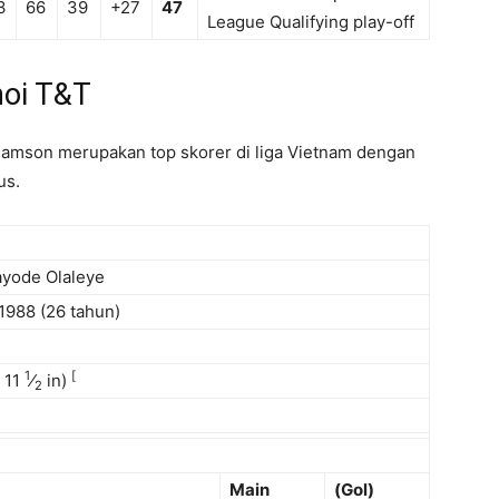
3
66
39
+27
47
League Qualifying play-off
noi T&T
 Samson merupakan top skorer di liga Vietnam dengan
us.
yode Olaleye
 1988
(26 tahun)
1
[
t
11
⁄
in)
2
Main
(Gol)