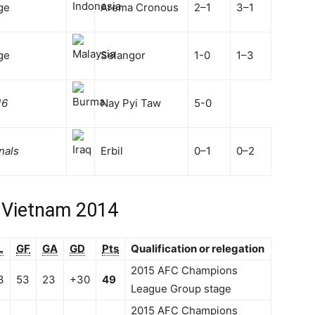
ge
Arema Cronous
2–1
3–1
ge
Selangor
1-0
1–3
16
Nay Pyi Taw
5-0
nals
Erbil
0–1
0–2
a Vietnam 2014
L
GF
GA
GD
Pts
Qualification or relegation
2015 AFC Champions
3
53
23
+30
49
League Group stage
2015 AFC Champions