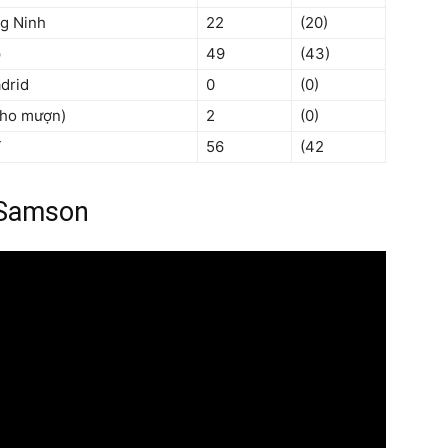
g Ninh
22
(20)
p
49
(43)
adrid
0
(0)
cho mượn)
2
(0)
T
56
(42
 Samson