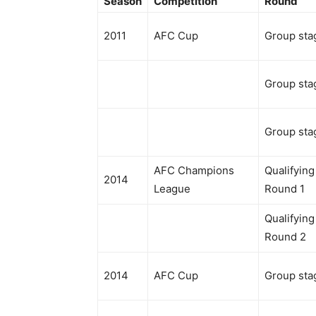
Season
Competition
Round
2011
AFC Cup
Group sta
Group sta
Group sta
AFC Champions
Qualifying
2014
League
Round 1
Qualifying
Round 2
2014
AFC Cup
Group sta