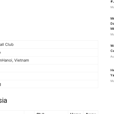
#
Ma
Mu
Da
Mi
Ma
all Club
Wa
Ca
o
Au
mHanoi, Vietnam
H
Ya
i
Ma
g
sia