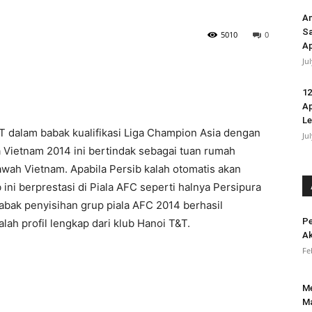
An
Sa
5010
0
Ap
Ju
12
Ap
L
 dalam babak kualifikasi Liga Champion Asia dengan
Ju
a Vietnam 2014 ini bertindak sebagai tuan rumah
awah Vietnam. Apabila Persib kalah otomatis akan
b ini berprestasi di Piala AFC seperti halnya Persipura
bak penyisihan grup piala AFC 2014 berhasil
Pe
ah profil lengkap dari klub Hanoi T&T.
Ak
Fe
Me
Ma