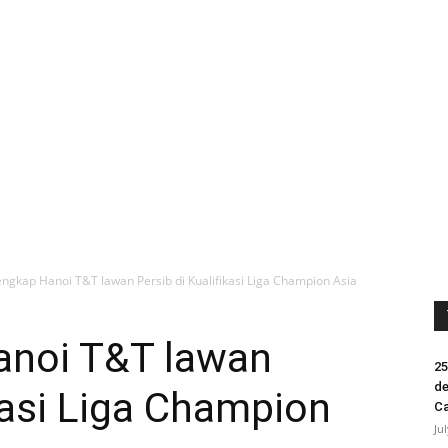
Lengkap Hanoi T&T lawan Persib di Kualifikasi Liga Champion Asia
Hanoi T&T lawan
25
de
ikasi Liga Champion
Ca
Ju