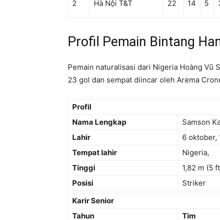
2
Hà Nội T&T
22
14
5
Profil Pemain Bintang Ha
Pemain naturalisasi dari Nigeria Hoàng Vũ
23 gol dan sempat diincar oleh Arema Cron
Profil
Nama Lengkap
Samson Ka
Lahir
6 oktober,
Tempat lahir
Nigeria,
Tinggi
1,82 m (5 f
Posisi
Striker
Karir Senior
Tahun
Tim