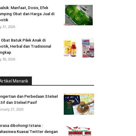
alsik: Manfaat, Dosis, Efek
mping Obat dan Harga Jual di
otik
ly 31, 2026
 Obat Batuk Pilek Anak di
otik, Herbal dan Tradisional
engkap
ly 30, 2026
Artikel Menarik
ngertian dan Perbedaan Stelsel
tif dan Stelsel Pasif
bruary 27, 2020
rasa dibohongi Istana :
hasiswa Kuasai Twitter dengan