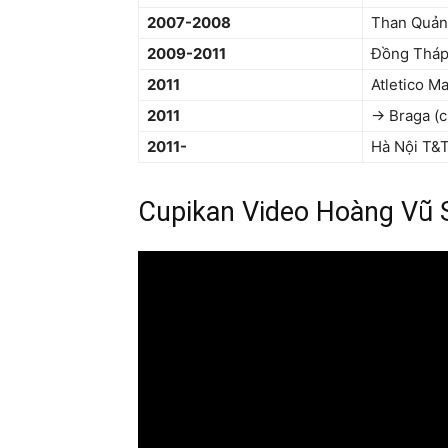
2007-2008
Than Quản
2009-2011
Đồng Thá
2011
Atletico M
2011
→ Braga (
2011-
Hà Nội T&
Cupikan Video Hoàng Vũ