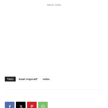
BACA JUGA
TAGS
kisah inspiratif
video