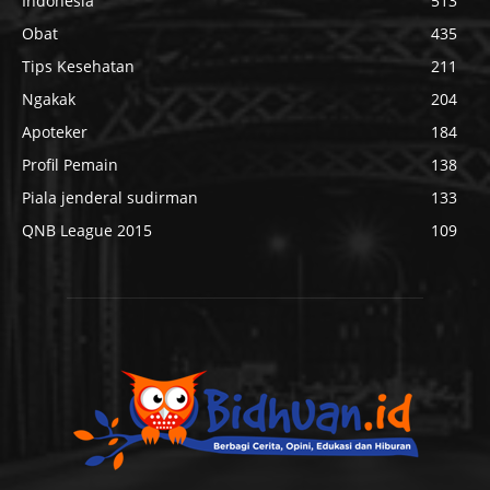
Indonesia
513
Obat
435
Tips Kesehatan
211
Ngakak
204
Apoteker
184
Profil Pemain
138
Piala jenderal sudirman
133
QNB League 2015
109