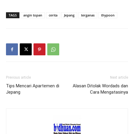
TAGS
angin topan
cerita
Jepang
terganas
thypoon
Previous article
Next article
Tips Mencari Apartemen di
Alasan Ditolak Wordads dan
Jepang
Cara Mengatasinya