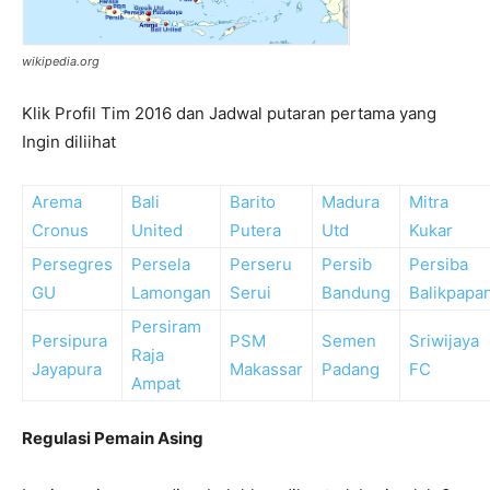
wikipedia.org
Klik Profil Tim 2016 dan Jadwal putaran pertama yang
Ingin diliihat
Arema
Bali
Barito
Madura
Mitra
Cronus
United
Putera
Utd
Kukar
Persegres
Persela
Perseru
Persib
Persiba
GU
Lamongan
Serui
Bandung
Balikpapa
Persiram
Persipura
PSM
Semen
Sriwijaya
Raja
Jayapura
Makassar
Padang
FC
Ampat
Regulasi Pemain Asing