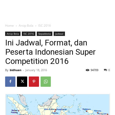
Home
Arsip Bola
ISC 2016
Arsip Bola
ISC 2016
Sepakbola
Jadwal
Ini Jadwal, Format, dan
Peserta Indonesian Super
Competition 2016
By
bidhuan
-
January 18, 2016
94709
0