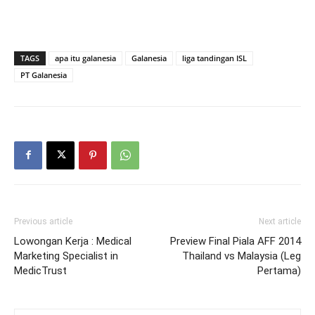
TAGS
apa itu galanesia
Galanesia
liga tandingan ISL
PT Galanesia
Previous article
Next article
Lowongan Kerja : Medical
Preview Final Piala AFF 2014
Marketing Specialist in
Thailand vs Malaysia (Leg
MedicTrust
Pertama)