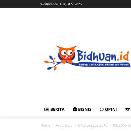
Wednesday, August 5, 2026
BERITA
BISNIS
OPINI
Home
Arsip Bola
QNB League 2015
ISL 2015 d