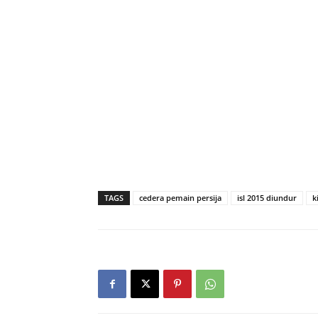
TAGS
cedera pemain persija
isl 2015 diundur
k