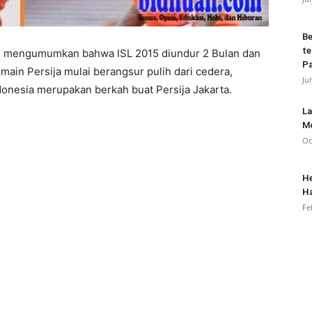
Be
te
mi mengumumkan bahwa ISL 2015 diundur 2 Bulan dan
Pa
emain Persija mulai berangsur pulih dari cedera,
Ju
onesia merupakan berkah buat Persija Jakarta.
La
Mo
Oc
He
Ha
Fe