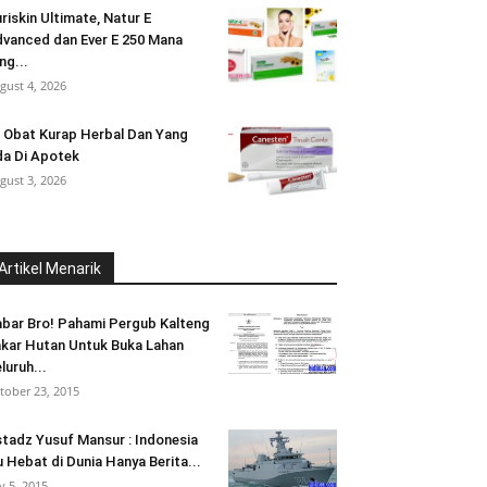
riskin Ultimate, Natur E
vanced dan Ever E 250 Mana
ng...
gust 4, 2026
 Obat Kurap Herbal Dan Yang
a Di Apotek
gust 3, 2026
Artikel Menarik
bar Bro! Pahami Pergub Kalteng
kar Hutan Untuk Buka Lahan
luruh...
tober 23, 2015
tadz Yusuf Mansur : Indonesia
u Hebat di Dunia Hanya Berita...
ly 5, 2015