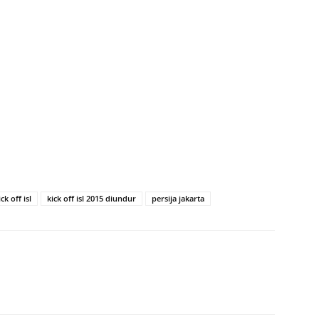
ick off isl
kick off isl 2015 diundur
persija jakarta