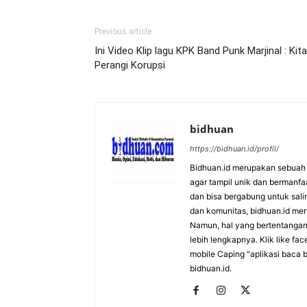
Previous article
Ini Video Klip lagu KPK Band Punk Marjinal : Kita
Perangi Korupsi
bidhuan
https://bidhuan.id/profil/
Bidhuan.id merupakan sebuah s
agar tampil unik dan bermanfa
dan bisa bergabung untuk saling
dan komunitas, bidhuan.id me
Namun, hal yang bertentangan 
lebih lengkapnya. Klik like fa
mobile Caping "aplikasi baca b
bidhuan.id.