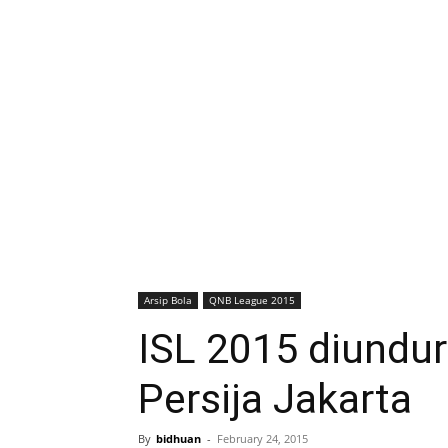
Arsip Bola
QNB League 2015
ISL 2015 diundur
Persija Jakarta
By
bidhuan
-
February 24, 2015