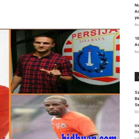
Nu
Ad
ya
Au
10
Ad
Au
Sa
Ba
Se
Oc
Us
It
Ju