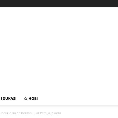
EDUKASI
HOBI
iundur 2 Bulan Berkah Buat Persija Jakarta