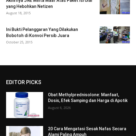
Akhirnya JNE Minta Maaf Atas Paket Isi Ular
yang Hebohkan Netizen
August 18, 2015
Ini Bukti Pelanggaran Yang Dilakukan
Bobotoh di Konvoi Persib Juara
October 25, 2015
EDITOR PICKS
Obat Methylprednisolone: Manfaat,
Dosis, Efek Samping dan Harga di Apotik
August 6, 2026
20 Cara Mengatasi Sesak Nafas Secara
Alami Paling Ampuh