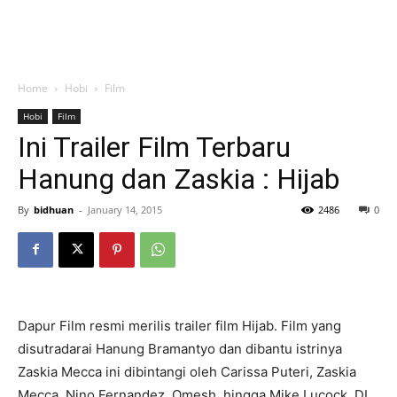
Home
Hobi
Film
Hobi
Film
Ini Trailer Film Terbaru
Hanung dan Zaskia : Hijab
By
bidhuan
-
January 14, 2015
2486
0
Dapur Film resmi merilis trailer film Hijab. Film yang
disutradarai Hanung Bramantyo dan dibantu istrinya
Zaskia Mecca ini dibintangi oleh Carissa Puteri, Zaskia
Mecca, Nino Fernandez, Omesh, hingga Mike Lucock. DI