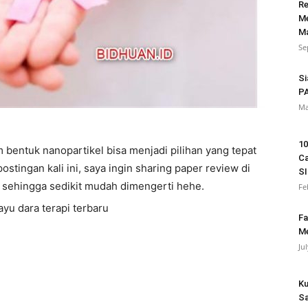
Re
Me
Ma
Se
Si
P
Ma
10
 bentuk nanopartikel bisa menjadi pilihan yang tepat
Ca
tingan kali ini, saya ingin sharing paper review di
S
 sehingga sedikit mudah dimengerti hehe.
Fe
Fa
Me
Ju
Ku
Sa