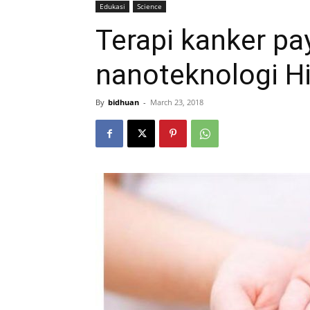
Edukasi
Science
Terapi kanker pa
nanoteknologi Hi
By
bidhuan
-
March 23, 2018