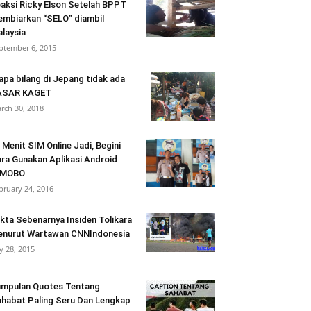
aksi Ricky Elson Setelah BPPT
mbiarkan “SELO” diambil
laysia
ptember 6, 2015
apa bilang di Jepang tidak ada
ASAR KAGET
rch 30, 2018
 Menit SIM Online Jadi, Begini
ra Gunakan Aplikasi Android
IMOBO
bruary 24, 2016
kta Sebenarnya Insiden Tolikara
nurut Wartawan CNNIndonesia
ly 28, 2015
mpulan Quotes Tentang
habat Paling Seru Dan Lengkap