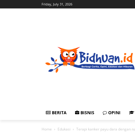
Friday, July 31, 2026
BERITA
BISNIS
OPINI
Home
Edukasi
Terapi kanker payu dara dengan na