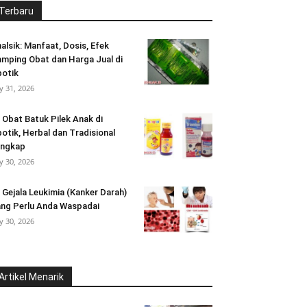
Terbaru
alsik: Manfaat, Dosis, Efek
mping Obat dan Harga Jual di
otik
ly 31, 2026
 Obat Batuk Pilek Anak di
otik, Herbal dan Tradisional
engkap
ly 30, 2026
 Gejala Leukimia (Kanker Darah)
ng Perlu Anda Waspadai
ly 30, 2026
Artikel Menarik