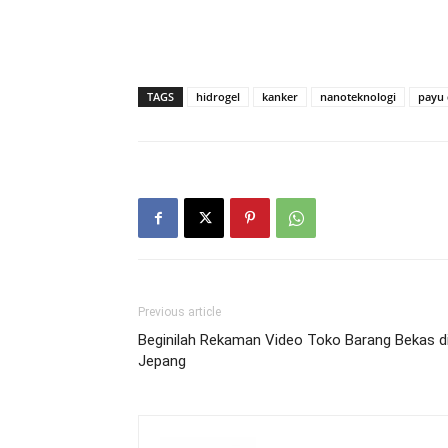
TAGS
hidrogel
kanker
nanoteknologi
payu 
Previous article
Beginilah Rekaman Video Toko Barang Bekas d
Jepang