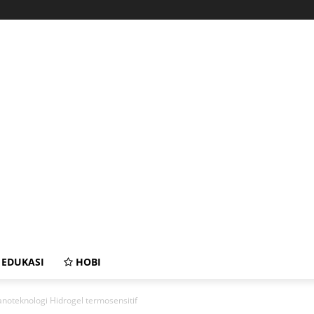
EDUKASI
HOBI
noteknologi Hidrogel termosensitif