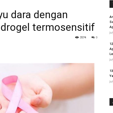
yu dara dengan
An
Sa
drogel termosensitif
Ap
Ju
3574
0
12
Ap
L
Ju
13
Ya
Ju