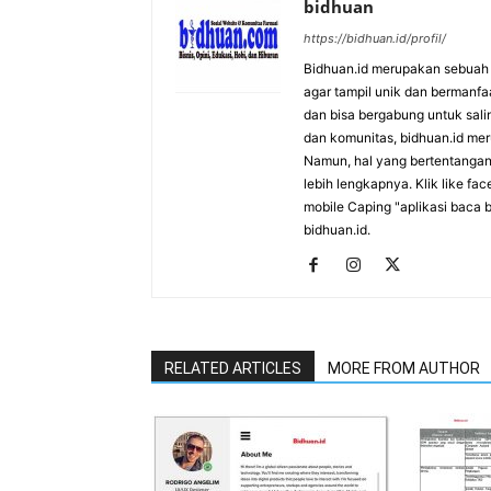
bidhuan
https://bidhuan.id/profil/
Bidhuan.id merupakan sebuah s
agar tampil unik dan bermanfa
dan bisa bergabung untuk saling
dan komunitas, bidhuan.id me
Namun, hal yang bertentangan 
lebih lengkapnya. Klik like fa
mobile Caping "aplikasi baca b
bidhuan.id.
RELATED ARTICLES
MORE FROM AUTHOR