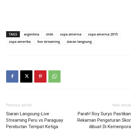
TAGS
argentina
chile
copa america
copa america 2015
copa amerika
live streaming
siaran langsung
Previous article
Next article
Siaran Langsung-Live
Parah! Roy Suryo Pastikan
Streaming Peru vs Paraguay
Rekaman Pengaturan Skor
Perebutan Tempat Ketiga
dibuat Di Kemenpora