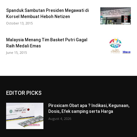
Spanduk Sambutan Presiden Megawati di
Korsel Membuat Heboh Netizen
October 13, 2015
Malaysia Menang Tim Basket Putri Gagal
Raih Medali Emas
June 15, 2015
EDITOR PICKS
Piroxicam Obat apa ? Indikasi, Kegunaan,
Dosis, Efek samping serta Harga
August 4, 2026