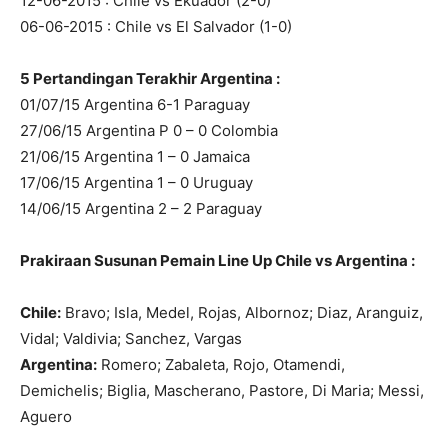
12-06-2015 : Chile vs Ekuador (2-0)
06-06-2015 : Chile vs El Salvador (1-0)
5 Pertandingan Terakhir Argentina :
01/07/15 Argentina 6-1 Paraguay
27/06/15 Argentina P 0 – 0 Colombia
21/06/15 Argentina 1 – 0 Jamaica
17/06/15 Argentina 1 – 0 Uruguay
14/06/15 Argentina 2 – 2 Paraguay
Prakiraan Susunan Pemain Line Up Chile vs Argentina :
Chile:
Bravo; Isla, Medel, Rojas, Albornoz; Diaz, Aranguiz,
Vidal; Valdivia; Sanchez, Vargas
Argentina:
Romero; Zabaleta, Rojo, Otamendi,
Demichelis; Biglia, Mascherano, Pastore, Di Maria; Messi,
Aguero