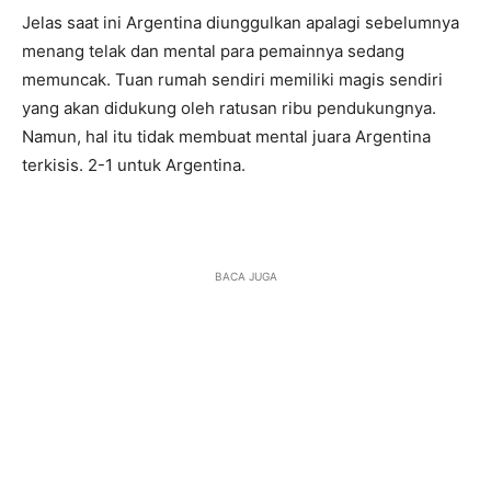
Jelas saat ini Argentina diunggulkan apalagi sebelumnya
menang telak dan mental para pemainnya sedang
memuncak. Tuan rumah sendiri memiliki magis sendiri
yang akan didukung oleh ratusan ribu pendukungnya.
Namun, hal itu tidak membuat mental juara Argentina
terkisis. 2-1 untuk Argentina.
BACA JUGA