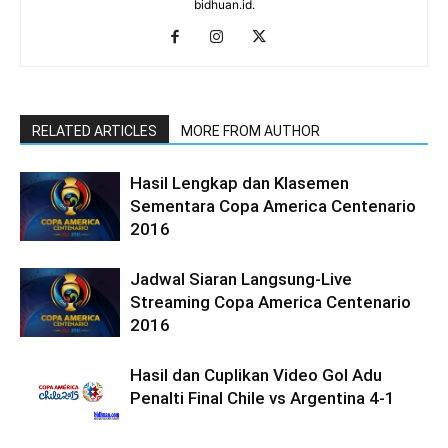
bidhuan.id.
RELATED ARTICLES
MORE FROM AUTHOR
Hasil Lengkap dan Klasemen
Sementara Copa America Centenario
2016
Jadwal Siaran Langsung-Live
Streaming Copa America Centenario
2016
Hasil dan Cuplikan Video Gol Adu
Penalti Final Chile vs Argentina 4-1