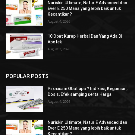
Nuriskin Ultimate, Natur E Advanced dan
Ever E 250 Mana yang lebih baik untuk
Kecantikan?
August 4, 2026
10 Obat Kurap Herbal Dan Yang Ada Di
Apotek
August 3, 2026
POPULAR POSTS
Piroxicam Obat apa ? Indikasi, Kegunaan,
Dosis, Efek samping serta Harga
August 4, 2026
Nuriskin Ultimate, Natur E Advanced dan
Ever E 250 Mana yang lebih baik untuk
Kecantikan?