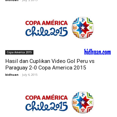
Copa America 2015
Hasil dan Cuplikan Video Gol Peru vs
Paraguay 2-0 Copa America 2015
bidhuan
-
July 4, 2015