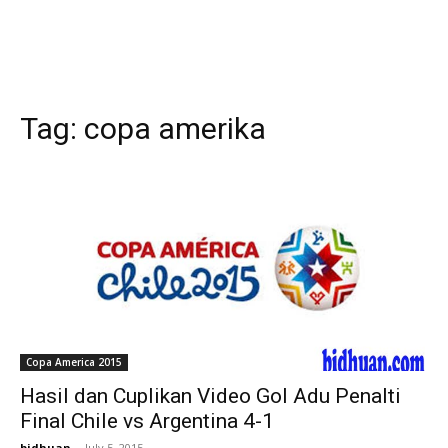
Tag:
copa amerika
Copa America 2015
Hasil dan Cuplikan Video Gol Adu Penalti
Final Chile vs Argentina 4-1
bidhuan
-
July 5, 2015