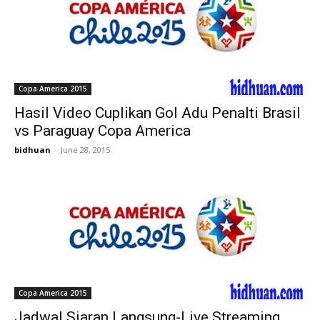
Copa America 2015
Hasil Video Cuplikan Gol Adu Penalti Brasil
vs Paraguay Copa America
bidhuan
-
June 28, 2015
Copa America 2015
Jadwal Siaran Langsung-Live Streaming