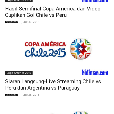
Hasil Semifinal Copa America dan Video
Cuplikan Gol Chile vs Peru
bidhuan
-
June 30, 2015
Copa America 2015
Siaran Langsung-Live Streaming Chile vs
Peru dan Argentina vs Paraguay
bidhuan
-
June 28, 2015