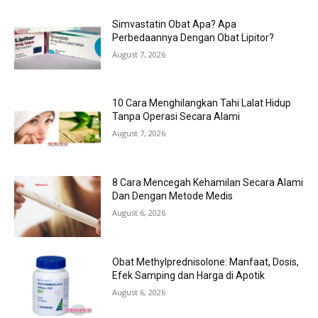
Simvastatin Obat Apa? Apa
Perbedaannya Dengan Obat Lipitor?
August 7, 2026
10 Cara Menghilangkan Tahi Lalat Hidup
Tanpa Operasi Secara Alami
August 7, 2026
8 Cara Mencegah Kehamilan Secara Alami
Dan Dengan Metode Medis
August 6, 2026
Obat Methylprednisolone: Manfaat, Dosis,
Efek Samping dan Harga di Apotik
August 6, 2026