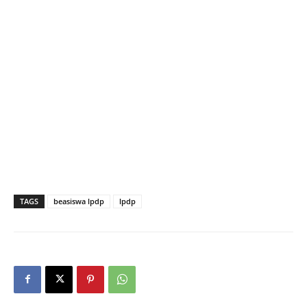
TAGS
beasiswa lpdp
lpdp