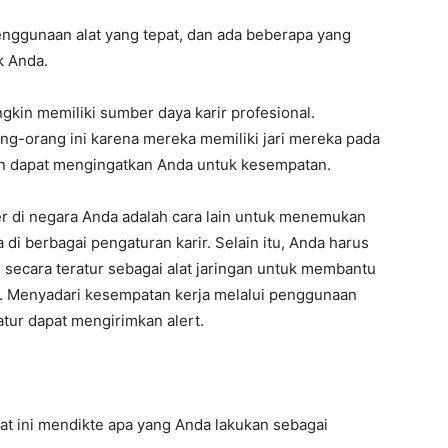
nggunaan alat yang tepat, dan ada beberapa yang
k Anda.
kin memiliki sumber daya karir profesional.
g-orang ini karena mereka memiliki jari mereka pada
in dapat mengingatkan Anda untuk kesempatan.
ker di negara Anda adalah cara lain untuk menemukan
 di berbagai pengaturan karir. Selain itu, Anda harus
secara teratur sebagai alat jaringan untuk membantu
a. Menyadari kesempatan kerja melalui penggunaan
tur dapat mengirimkan alert.
at ini mendikte apa yang Anda lakukan sebagai