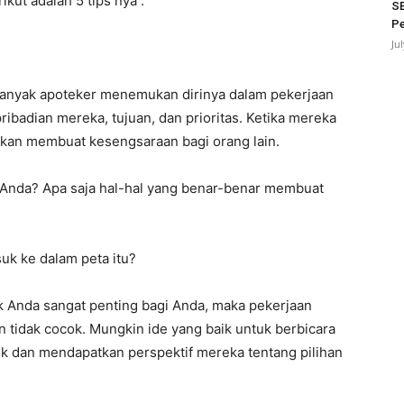
rikut adalah 5 tips nya :
SB
Pe
Ju
banyak apoteker menemukan dirinya dalam pekerjaan
ibadian mereka, tujuan, dan prioritas. Ketika mereka
kan membuat kesengsaraan bagi orang lain.
r Anda? Apa saja hal-hal yang benar-benar membuat
uk ke dalam peta itu?
 Anda sangat penting bagi Anda, maka pekerjaan
tidak cocok. Mungkin ide yang baik untuk berbicara
k dan mendapatkan perspektif mereka tentang pilihan