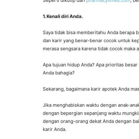
Seperti dikutip dari
pharmacytimes.com
, be
1. Kenali diri Anda.
Saya tidak bisa memberitahu Anda berapa 
dan karir yang benar-benar cocok untuk kepr
merasa sengsara karena tidak cocok maka a
Apa tujuan hidup Anda? Apa prioritas besa
Anda bahagia?
Sekarang, bagaimana karir apotek Anda mas
Jika menghabiskan waktu dengan anak-anak
dengan bepergian sepanjang waktu mungkin 
dengan orang-orang dekat Anda dengan bai
karir Anda.