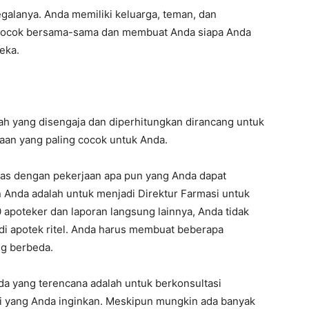
egalanya. Anda memiliki keluarga, teman, dan
cocok bersama-sama dan membuat Anda siapa Anda
eka.
ah yang disengaja dan diperhitungkan dirancang untuk
an yang paling cocok untuk Anda.
uas dengan pekerjaan apa pun yang Anda dapat
an Anda adalah untuk menjadi Direktur Farmasi untuk
0 apoteker dan laporan langsung lainnya, Anda tidak
di apotek ritel. Anda harus membuat beberapa
ng berbeda.
nda yang terencana adalah untuk berkonsultasi
sisi yang Anda inginkan. Meskipun mungkin ada banyak