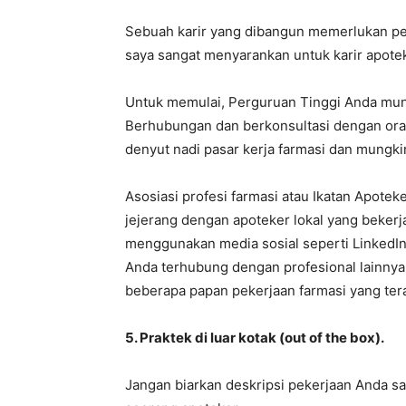
Sebuah karir yang dibangun memerlukan pe
saya sangat menyarankan untuk karir apote
Untuk memulai, Perguruan Tinggi Anda mung
Berhubungan dan berkonsultasi dengan oran
denyut nadi pasar kerja farmasi dan mungk
Asosiasi profesi farmasi atau Ikatan Apote
jejerang dengan apoteker lokal yang bekerja
menggunakan media sosial seperti LinkedIn 
Anda terhubung dengan profesional lainny
beberapa papan pekerjaan farmasi yang tera
5. Praktek di luar kotak (out of the box).
Jangan biarkan deskripsi pekerjaan Anda sa