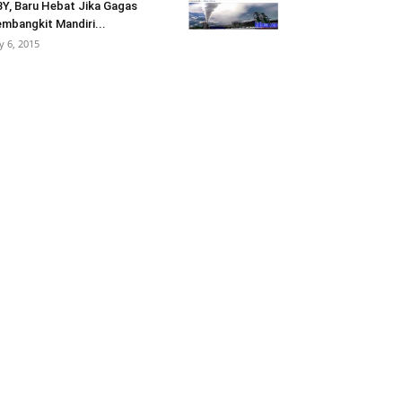
Y, Baru Hebat Jika Gagas
mbangkit Mandiri...
ly 6, 2015