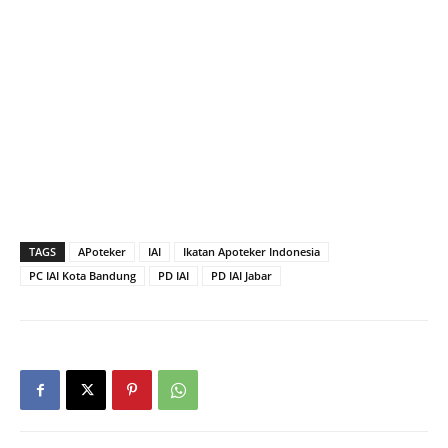
TAGS
APoteker
IAI
Ikatan Apoteker Indonesia
PC IAI Kota Bandung
PD IAI
PD IAI Jabar