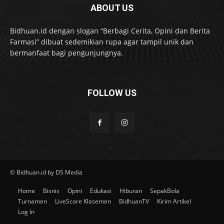
ABOUT US
Bidhuan.id dengan slogan “Berbagi Cerita, Opini dan Berita
Farmasi” dibuat sedemikian rupa agar tampil unik dan
bermanfaat bagi pengunjungnya.
FOLLOW US
© Bidhuan.id by DS Media
Home
Bisnis
Opini
Edukasi
Hiburan
SepakBola
Turnamen
LiveScore Klasemen
BidhuanTV
Kirim Artikel
Log In