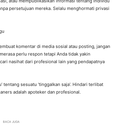
isasi, atau mempublikasikan informasi tentang individu
tanpa persetujuan mereka. Selalu menghormati privasi
gu
embuat komentar di media sosial atau posting, jangan
 merasa perlu respon tetapi Anda tidak yakin
ri nasihat dari profesional lain yang pendapatnya
 tentang sesuatu ‘tinggalkan saja’. Hindari terlibat
uaners adalah apoteker dan profesional.
BACA JUGA