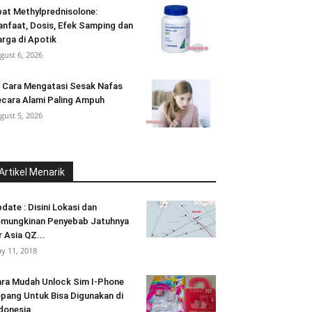
at Methylprednisolone:
nfaat, Dosis, Efek Samping dan
rga di Apotik
gust 6, 2026
 Cara Mengatasi Sesak Nafas
cara Alami Paling Ampuh
gust 5, 2026
Artikel Menarik
date : Disini Lokasi dan
mungkinan Penyebab Jatuhnya
r Asia QZ...
y 11, 2018
ra Mudah Unlock Sim I-Phone
pang Untuk Bisa Digunakan di
donesia