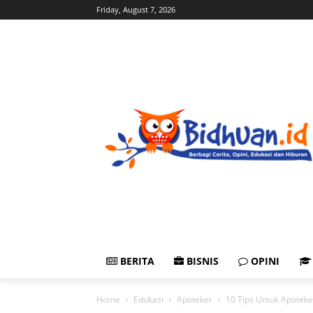
Friday, August 7, 2026
BERITA
BISNIS
OPINI
Home
Edukasi
Apoteker
10 Tips Untuk Apotek