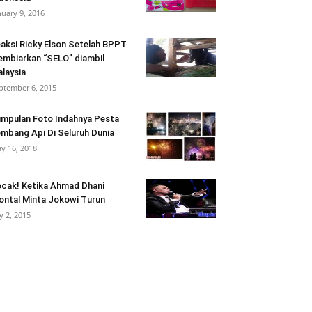
nuary 9, 2016
aksi Ricky Elson Setelah BPPT
mbiarkan “SELO” diambil
laysia
ptember 6, 2015
mpulan Foto Indahnya Pesta
mbang Api Di Seluruh Dunia
y 16, 2018
cak! Ketika Ahmad Dhani
ontal Minta Jokowi Turun
ly 2, 2015