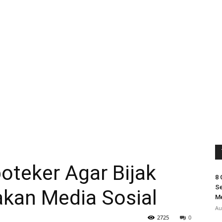
oteker Agar Bijak
8 
Se
kan Media Sosial
M
Au
2725
0