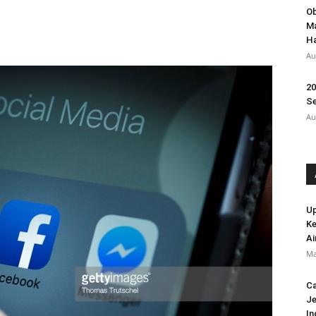
Ob
Ma
Ha
Au
20
Se
Au
Up
Ke
Ai
Ma
Ca
Je
In