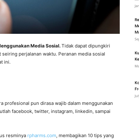
Ja
Re
Me
Ma
Se
 Menggunakan Media Sosial.
Tidak dapat dipungkiri
Ku
 seiring perjalanan waktu. Peranan media sosial
Ke
 ini.
Ma
Ko
Fr
Ju
ra profesional pun dirasa wajib dalam menggunakan
tlah facebook, twitter, instagram, linkedin, sampai
tus resminya
rpharms.com
, membagikan 10 tips yang