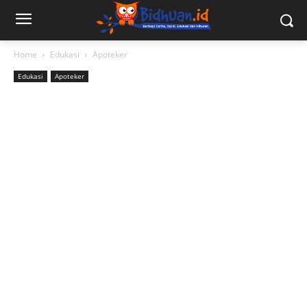
Home
Edukasi
Apoteker
Edukasi
Apoteker