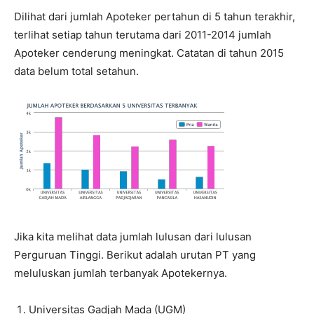
Dilihat dari jumlah Apoteker pertahun di 5 tahun terakhir,
terlihat setiap tahun terutama dari 2011-2014 jumlah
Apoteker cenderung meningkat. Catatan di tahun 2015
data belum total setahun.
Jika kita melihat data jumlah lulusan dari lulusan
Perguruan Tinggi. Berikut adalah urutan PT yang
meluluskan jumlah terbanyak Apotekernya.
Universitas Gadjah Mada (UGM)