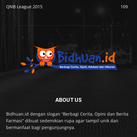
QNB League 2015
109
ABOUT US
Bidhuan.id dengan slogan “Berbagi Cerita, Opini dan Berita
Farmasi” dibuat sedemikian rupa agar tampil unik dan
bermanfaat bagi pengunjungnya.