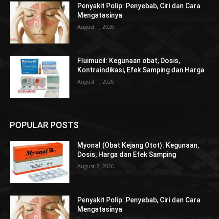
Penyakit Polip: Penyebab, Ciri dan Cara
Mengatasinya
August 1, 2026
Fluimucil: Kegunaan obat, Dosis,
Kontraindikasi, Efek Samping dan Harga
August 1, 2026
POPULAR POSTS
Myonal (Obat Kejang Otot): Kegunaan,
Dosis, Harga dan Efek Samping
August 2, 2026
Penyakit Polip: Penyebab, Ciri dan Cara
Mengatasinya