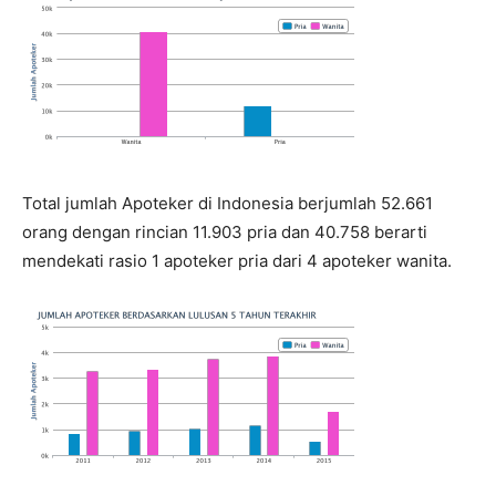
Total jumlah Apoteker di Indonesia berjumlah 52.661
orang dengan rincian 11.903 pria dan 40.758 berarti
mendekati rasio 1 apoteker pria dari 4 apoteker wanita.