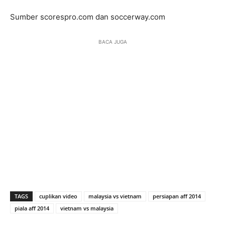
Sumber scorespro.com dan soccerway.com
BACA JUGA
TAGS
cuplikan video
malaysia vs vietnam
persiapan aff 2014
piala aff 2014
vietnam vs malaysia