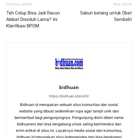
Previous article
Next article
Teh Celup Bisa Jadi Racun
Sabun batang untuk Obat
Akibat Diseduh Lama? Ini
Sembelit
Klarifikasi BPOM
bidhuan
https://bidhuan.id/profil/
Bidhuan.id merupakan sebuah situs komunitas dan sosial
website yang dibuat sedemikian rupa agar tampil unik dan
bermanfaat bagi pengunjungnya. Pengunjung disini diberi nama
bidhuaners dan bisa bergabung untuk saling berinteraksi dan
kirim artikel di situs ini. Layaknya media sosial dan komunitas,
bidhuan.id merupakan situs indenpenden dan bisa berekpresi