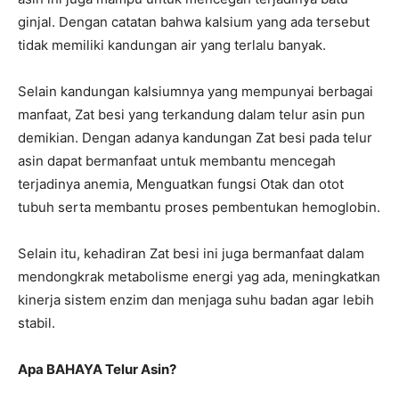
ginjal. Dengan catatan bahwa kalsium yang ada tersebut
tidak memiliki kandungan air yang terlalu banyak.
Selain kandungan kalsiumnya yang mempunyai berbagai
manfaat, Zat besi yang terkandung dalam telur asin pun
demikian. Dengan adanya kandungan Zat besi pada telur
asin dapat bermanfaat untuk membantu mencegah
terjadinya anemia, Menguatkan fungsi Otak dan otot
tubuh serta membantu proses pembentukan hemoglobin.
Selain itu, kehadiran Zat besi ini juga bermanfaat dalam
mendongkrak metabolisme energi yag ada, meningkatkan
kinerja sistem enzim dan menjaga suhu badan agar lebih
stabil.
Apa BAHAYA Telur Asin?