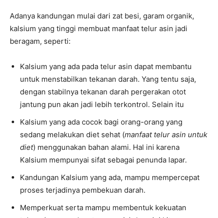
Adanya kandungan mulai dari zat besi, garam organik,
kalsium yang tinggi membuat manfaat telur asin jadi
beragam, seperti:
Kalsium yang ada pada telur asin dapat membantu
untuk menstabilkan tekanan darah. Yang tentu saja,
dengan stabilnya tekanan darah pergerakan otot
jantung pun akan jadi lebih terkontrol. Selain itu
Kalsium yang ada cocok bagi orang-orang yang
sedang melakukan diet sehat (
manfaat telur asin untuk
diet
) menggunakan bahan alami. Hal ini karena
Kalsium mempunyai sifat sebagai penunda lapar.
Kandungan Kalsium yang ada, mampu mempercepat
proses terjadinya pembekuan darah.
Memperkuat serta mampu membentuk kekuatan