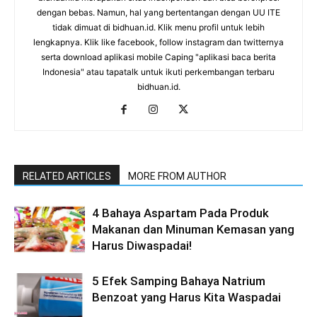
dengan bebas. Namun, hal yang bertentangan dengan UU ITE
tidak dimuat di bidhuan.id. Klik menu profil untuk lebih
lengkapnya. Klik like facebook, follow instagram dan twitternya
serta download aplikasi mobile Caping "aplikasi baca berita
Indonesia" atau tapatalk untuk ikuti perkembangan terbaru
bidhuan.id.
RELATED ARTICLES
MORE FROM AUTHOR
4 Bahaya Aspartam Pada Produk
Makanan dan Minuman Kemasan yang
Harus Diwaspadai!
5 Efek Samping Bahaya Natrium
Benzoat yang Harus Kita Waspadai