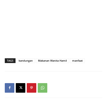
TAGS
kandungan
Makanan Wanita Hamil
manfaat