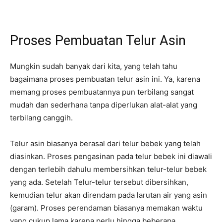
Proses Pembuatan Telur Asin
Mungkin sudah banyak dari kita, yang telah tahu
bagaimana proses pembuatan telur asin ini. Ya, karena
memang proses pembuatannya pun terbilang sangat
mudah dan sederhana tanpa diperlukan alat-alat yang
terbilang canggih.
Telur asin biasanya berasal dari telur bebek yang telah
diasinkan. Proses pengasinan pada telur bebek ini diawali
dengan terlebih dahulu membersihkan telur-telur bebek
yang ada. Setelah Telur-telur tersebut dibersihkan,
kemudian telur akan direndam pada larutan air yang asin
(garam). Proses perendaman biasanya memakan waktu
yang cukup lama karena perlu hingga beberapa