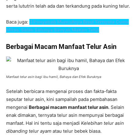
serta lututrin telah ada dan terkandung pada kuning telur.
Baca juga:
3 Penyebab Munculnya Bisul Ternyata Cuma
Mitos, Salah Satunya Banyak Makan Telur
Berbagai Macam Manfaat Telur Asin
Manfaat telur asin bagi ibu hamil, Bahaya dan Efek Buruknya
Setelah berbicara mengenai proses dan fakta-fakta
seputar telur asin, kini sampailah pada pembahasan
mengenai
Berbagai macam manfaat telur asin
. Selain
enak dimakan, ternyata telur asin mempunyai berbagai
manfaat. Hal ini tentu saja menjadi
Kelebihan telur asin
dibanding telur ayam
atau telur bebek biasa.