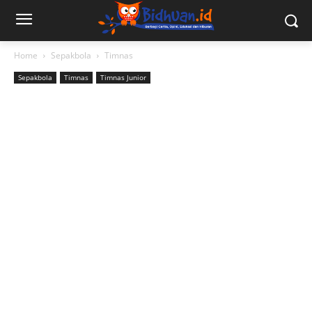
Home
Sepakbola
Timnas
Sepakbola
Timnas
Timnas Junior