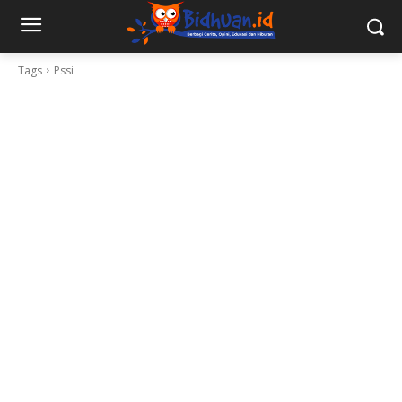
Tags
Pssi