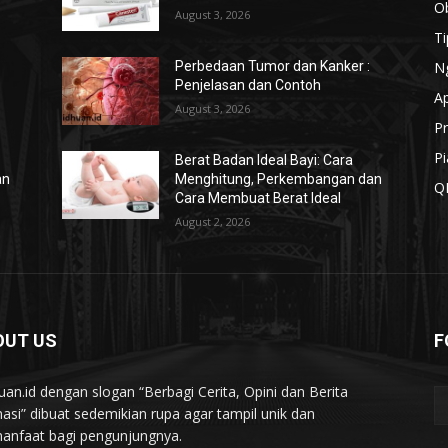
O
August 3, 2026
T
N
Perbedaan Tumor dan Kanker :
Penjelasan dan Contoh
A
August 3, 2026
Pr
Pi
Berat Badan Ideal Bayi: Cara
an
Menghitung, Perkembangan dan
Q
Cara Membuat Berat Ideal
August 2, 2026
OUT US
F
uan.id dengan slogan “Berbagi Cerita, Opini dan Berita
asi” dibuat sedemikian rupa agar tampil unik dan
anfaat bagi pengunjungnya.