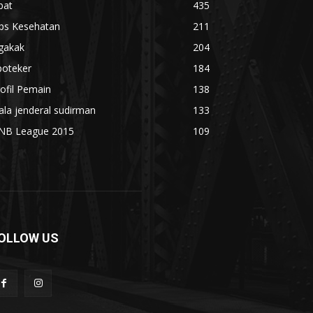
bat
435
ips Kesehatan
211
gakak
204
poteker
184
ofil Pemain
138
ala jenderal sudirman
133
NB League 2015
109
OLLOW US