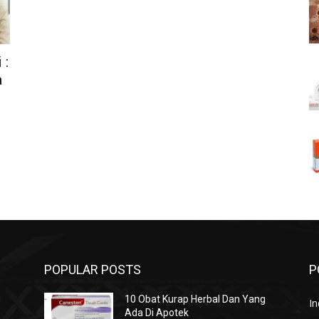
 :
a
POPULAR POSTS
P
g
10 Obat Kurap Herbal Dan Yang
In
Ada Di Apotek