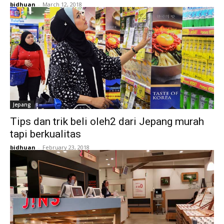
bidhuan
-
March 12, 2018
Jepang
Tips dan trik beli oleh2 dari Jepang murah
tapi berkualitas
bidhuan
-
February 23, 2018