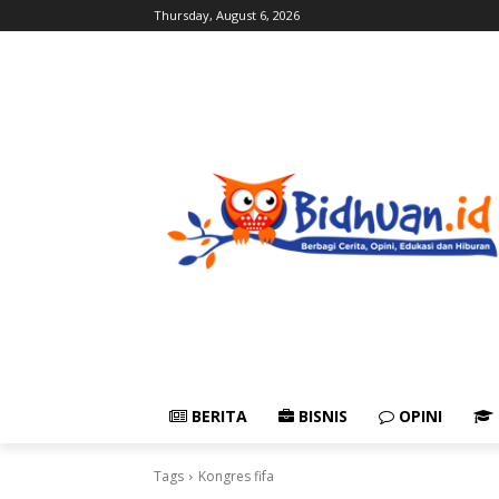
Thursday, August 6, 2026
BERITA
BISNIS
OPINI
Tags
Kongres fifa