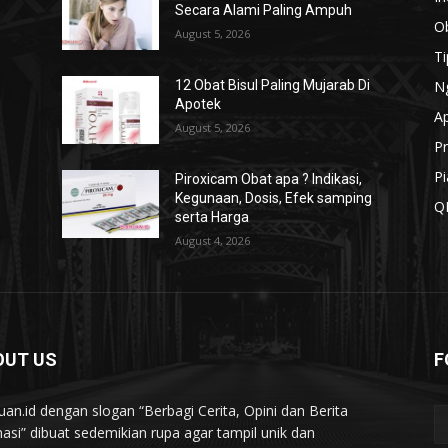
Secara Alami Paling Ampuh
O
August 5, 2026
T
N
12 Obat Bisul Paling Mujarab Di
Apotek
A
August 5, 2026
Pr
Pi
Piroxicam Obat apa ? Indikasi,
g
Kegunaan, Dosis, Efek samping
Q
serta Harga
August 4, 2026
OUT US
F
uan.id dengan slogan “Berbagi Cerita, Opini dan Berita
asi” dibuat sedemikian rupa agar tampil unik dan