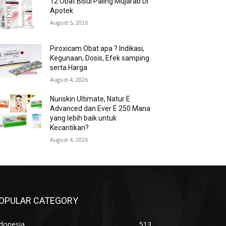
12 Obat Bisul Paling Mujarab Di
Apotek
August 5, 2026
Piroxicam Obat apa ? Indikasi,
Kegunaan, Dosis, Efek samping
serta Harga
August 4, 2026
Nuriskin Ultimate, Natur E
Advanced dan Ever E 250 Mana
yang lebih baik untuk
Kecantikan?
August 4, 2026
OPULAR CATEGORY
donesia
513