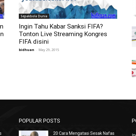
Sepakbola Dunia
en
Ingin Tahu Kabar Sanksi FIFA?
en
Tonton Live Streaming Kongres
FIFA disini
bidhuan
-
May 29, 2015
POPULAR POSTS
P
s
20 Cara Mengatasi Sesak Nafas
In