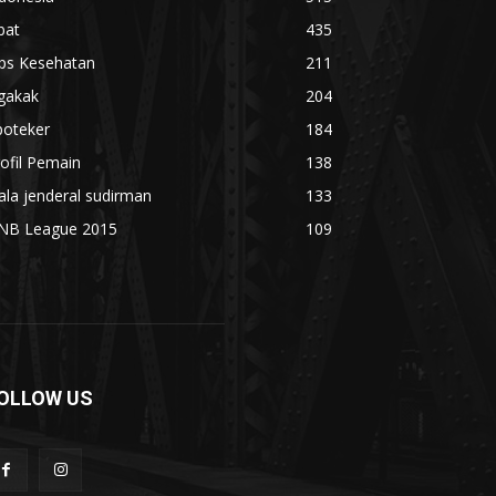
bat
435
ips Kesehatan
211
gakak
204
poteker
184
ofil Pemain
138
ala jenderal sudirman
133
NB League 2015
109
OLLOW US