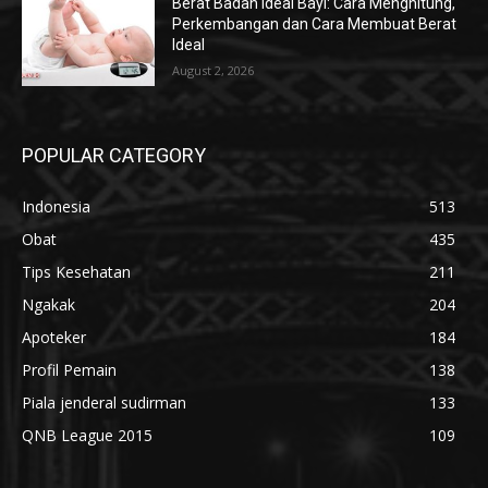
Berat Badan Ideal Bayi: Cara Menghitung,
Perkembangan dan Cara Membuat Berat
Ideal
August 2, 2026
POPULAR CATEGORY
Indonesia
513
Obat
435
Tips Kesehatan
211
Ngakak
204
Apoteker
184
Profil Pemain
138
Piala jenderal sudirman
133
QNB League 2015
109