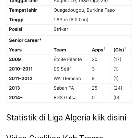
Tanggal lahir
August 29, 1989
(age 25)
Tempat lahir
Ouagadougou, Burkina Faso
Tinggi
1.83 m (6 ft 0 in)
Posisi
Striker
Senior career*
†
†
Years
Team
Apps
(Gls)
2009
Étoile Filante
20
(17)
2010–2011
ES Sétif
3
(1)
2011–2012
WA Tlemcen
9
(1)
2013
Sabah FA
25
(24)
2014–
EGS Gafsa
0
(0)
Statistik di Liga Algeria
klik disini